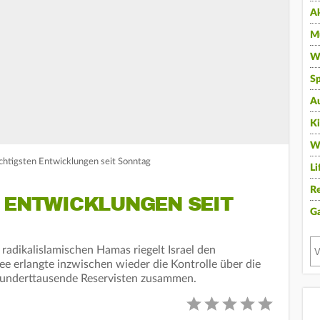
A
Mu
Wi
Sp
A
K
W
ichtigsten Entwicklungen seit Sonntag
Li
Re
N ENTWICKLUNGEN SEIT
G
radikalislamischen Hamas riegelt Israel den
ee erlangte inzwischen wieder die Kontrolle über die
 hunderttausende Reservisten zusammen.