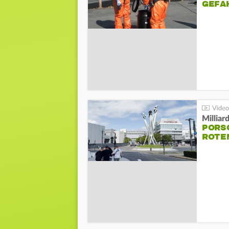
GEFA
Millia
PORSC
ROTE