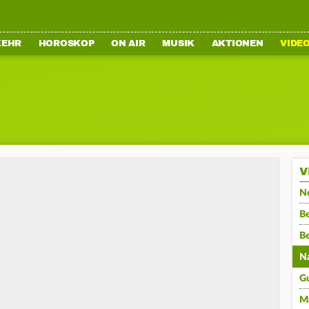
KEHR
HOROSKOP
ON AIR
MUSIK
AKTIONEN
VIDE
V
N
Be
B
N
G
M