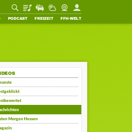
Playlist
Staupilot
Wetter
Webcam
Mein FFH
O
PODCAST
FREIZEIT
FFH-WELT
IDEOS
eueste
stgeklickt
estbewertet
achrichten
uten Morgen Hessen
agazin