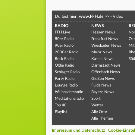
Du bist hier:
www.FFH.de
>>>
Video
RADIO
NEWS
RE
FFH Live
Hessen News
Nor
80er Radio
Frankfurt News
Ost
90er Radio
Wiesbaden News
Mit
2000er Radio
Mainz News
Rhe
Rock Radio
Kassel News
Süd
Oldie Radio
Darmstadt News
Schlager Radio
Offenbach News
Party Radio
Gießen News
Lounge Radio
Fulda News
Weihnachtsradio
Bayern News
Meditationsradio
Sport
Top 40
Wetter
Playlist
Alle Orte
Alle Themen
Impressum und Datenschutz
Cookie-Einste