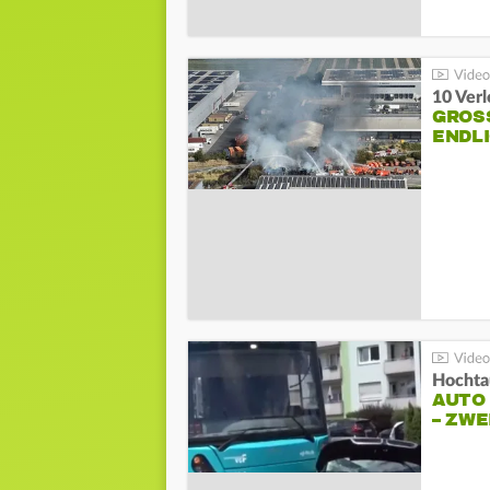
10 Ver
GROSS
NDLI
Hochta
AUTO
– ZW