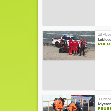
Leblos
POLIZ
Mysteri
FEUE