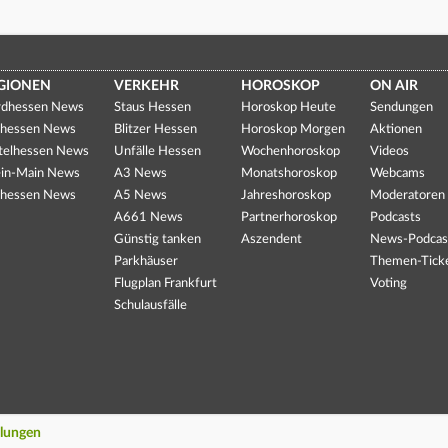
GIONEN
VERKEHR
HOROSKOP
ON AIR
dhessen News
Staus Hessen
Horoskop Heute
Sendungen
hessen News
Blitzer Hessen
Horoskop Morgen
Aktionen
telhessen News
Unfälle Hessen
Wochenhoroskop
Videos
in-Main News
A3 News
Monatshoroskop
Webcams
hessen News
A5 News
Jahreshoroskop
Moderatoren
A661 News
Partnerhoroskop
Podcasts
Günstig tanken
Aszendent
News-Podcas
Parkhäuser
Themen-Tick
Flugplan Frankfurt
Voting
Schulausfälle
llungen