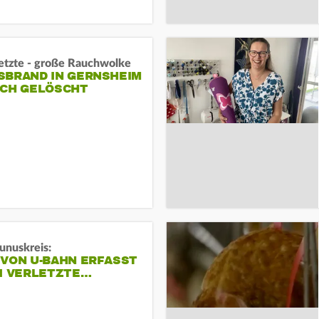
letzte - große Rauchwolke
BRAND IN GERNSHEIM E
CH GELÖSCHT
unuskreis:
 VON U-BAHN ERFASST
EI VERLETZTE…