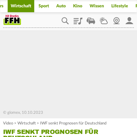
rs
Wirtschaft
Sport
Auto
Kino
Wissen
Lifestyle
Playlist
Staupilot
Wetter
Webcam
Mein
© glomex, 10.10.2023
Video
>
Wirtschaft
>
IWF senkt Prognosen für Deutschland
IWF SENKT PROGNOSEN FÜR