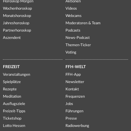
Horoskop Morgen
Aktionen
Wochenhoroskop
Videos
Monatshoroskop
Webcams
Jahreshoroskop
Moderatoren & Team
Partnerhoroskop
Podcasts
Aszendent
News-Podcast
Themen-Ticker
Voting
FREIZEIT
FFH-WELT
Veranstaltungen
FFH-App
Spielplätze
Newsletter
Rezepte
Kontakt
Meditation
Frequenzen
Ausflugsziele
Jobs
Freizeit-Tipps
Führungen
Ticketshop
Presse
Lotto Hessen
Radiowerbung