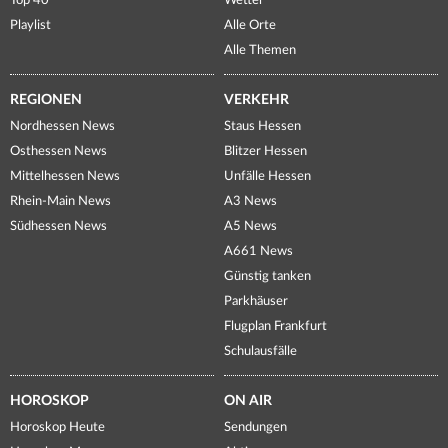
Top 40
Wetter
Playlist
Alle Orte
Alle Themen
REGIONEN
VERKEHR
Nordhessen News
Staus Hessen
Osthessen News
Blitzer Hessen
Mittelhessen News
Unfälle Hessen
Rhein-Main News
A3 News
Südhessen News
A5 News
A661 News
Günstig tanken
Parkhäuser
Flugplan Frankfurt
Schulausfälle
HOROSKOP
ON AIR
Horoskop Heute
Sendungen