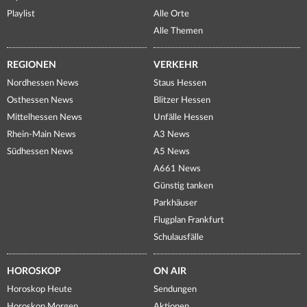
Playlist
Alle Orte
Alle Themen
REGIONEN
VERKEHR
Nordhessen News
Staus Hessen
Osthessen News
Blitzer Hessen
Mittelhessen News
Unfälle Hessen
Rhein-Main News
A3 News
Südhessen News
A5 News
A661 News
Günstig tanken
Parkhäuser
Flugplan Frankfurt
Schulausfälle
HOROSKOP
ON AIR
Horoskop Heute
Sendungen
Horoskop Morgen
Aktionen