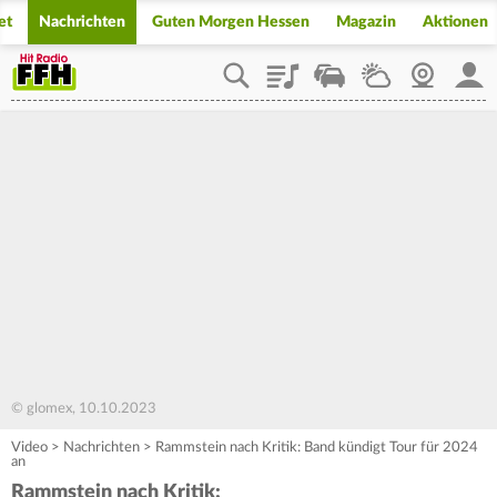
et
Nachrichten
Guten Morgen Hessen
Magazin
Aktionen
Playlist
Staupilot
Wetter
Webcam
Mein
© glomex, 10.10.2023
Video
>
Nachrichten
>
Rammstein nach Kritik: Band kündigt Tour für 2024
an
Rammstein nach Kritik: