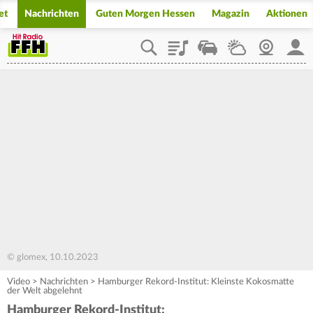
et
Nachrichten
Guten Morgen Hessen
Magazin
Aktionen
Playlist
Staupilot
Wetter
Webcam
Mein
© glomex, 10.10.2023
Video
>
Nachrichten
>
Hamburger Rekord-Institut: Kleinste Kokosmatte
der Welt abgelehnt
Hamburger Rekord-Institut: