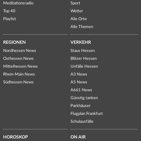
Meditationsradio
Sport
Top 40
Wetter
Playlist
Alle Orte
Alle Themen
REGIONEN
VERKEHR
Nordhessen News
Staus Hessen
Osthessen News
Blitzer Hessen
Mittelhessen News
Unfälle Hessen
Rhein-Main News
A3 News
Südhessen News
A5 News
A661 News
Günstig tanken
Parkhäuser
Flugplan Frankfurt
Schulausfälle
HOROSKOP
ON AIR