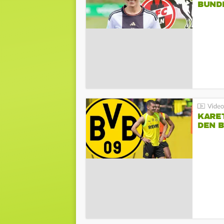
BUND
KARE
DEN B