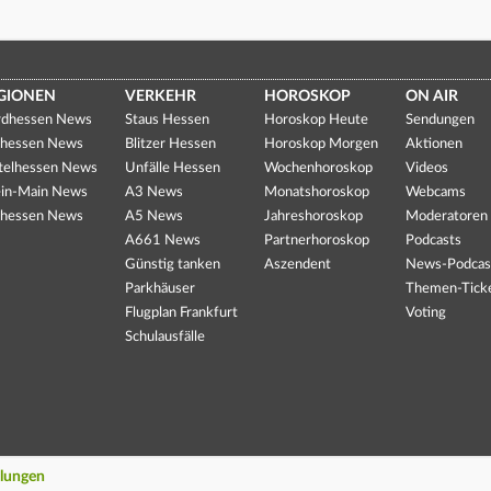
GIONEN
VERKEHR
HOROSKOP
ON AIR
dhessen News
Staus Hessen
Horoskop Heute
Sendungen
hessen News
Blitzer Hessen
Horoskop Morgen
Aktionen
telhessen News
Unfälle Hessen
Wochenhoroskop
Videos
in-Main News
A3 News
Monatshoroskop
Webcams
hessen News
A5 News
Jahreshoroskop
Moderatoren
A661 News
Partnerhoroskop
Podcasts
Günstig tanken
Aszendent
News-Podcas
Parkhäuser
Themen-Tick
Flugplan Frankfurt
Voting
Schulausfälle
llungen