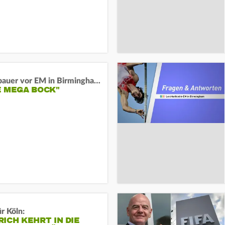
Neugebauer vor EM in Birmingham:
E MEGA BOCK"
r Köln:
ICH KEHRT IN DIE