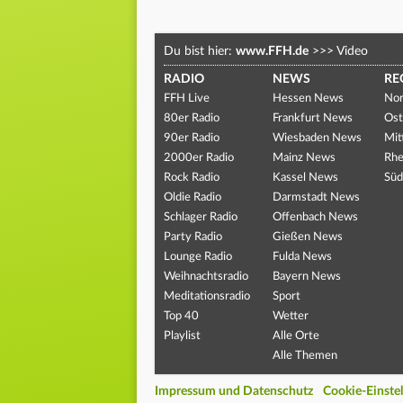
Du bist hier:
www.FFH.de
>>>
Video
RADIO
NEWS
RE
FFH Live
Hessen News
Nor
80er Radio
Frankfurt News
Ost
90er Radio
Wiesbaden News
Mit
2000er Radio
Mainz News
Rhe
Rock Radio
Kassel News
Süd
Oldie Radio
Darmstadt News
Schlager Radio
Offenbach News
Party Radio
Gießen News
Lounge Radio
Fulda News
Weihnachtsradio
Bayern News
Meditationsradio
Sport
Top 40
Wetter
Playlist
Alle Orte
Alle Themen
Impressum und Datenschutz
Cookie-Einste