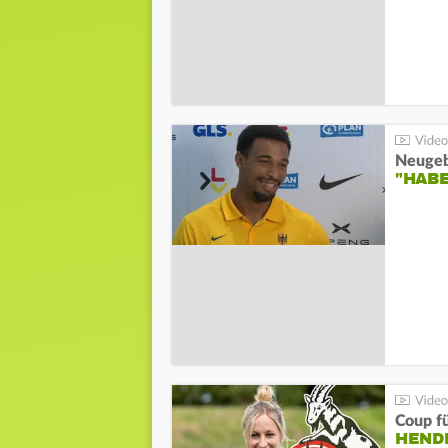
"HAB
Coup fü
HENDR