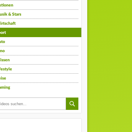
ktionen
sik & Stars
rtschaft
ort
uto
ino
issen
festyle
ise
aming