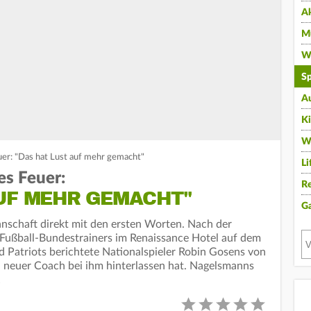
A
Mu
Wi
Sp
A
K
W
er: "Das hat Lust auf mehr gemacht"
Li
es Feuer:
Re
AUF MEHR GEMACHT"
G
nschaft direkt mit den ersten Worten. Nach der
 Fußball-Bundestrainers im Renaissance Hotel auf dem
Patriots berichtete Nationalspieler Robin Gosens von
in neuer Coach bei ihm hinterlassen hat. Nagelsmanns
…