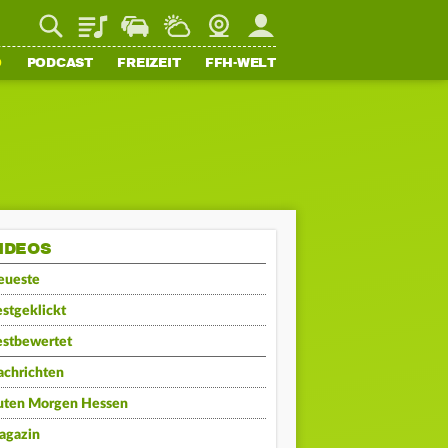
Playlist
Staupilot
Wetter
Webcam
Mein FFH
O
PODCAST
FREIZEIT
FFH-WELT
IDEOS
eueste
stgeklickt
estbewertet
achrichten
uten Morgen Hessen
agazin