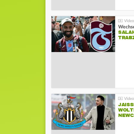
Wechsel
SALA
TRAB
JAIS
WOLT
NEWC