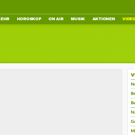
KEHR
HOROSKOP
ON AIR
MUSIK
AKTIONEN
VIDE
V
N
Be
B
N
G
M