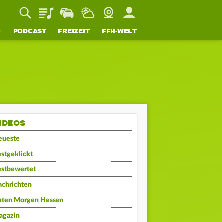
Playlist
Staupilot
Wetter
Webcam
Mein FFH
O
PODCAST
FREIZEIT
FFH-WELT
IDEOS
eueste
stgeklickt
estbewertet
achrichten
uten Morgen Hessen
agazin