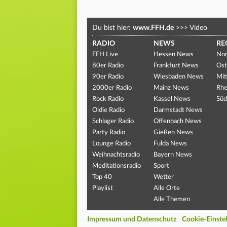
Du bist hier:
www.FFH.de
>>>
Video
RADIO
NEWS
RE
FFH Live
Hessen News
Nor
80er Radio
Frankfurt News
Ost
90er Radio
Wiesbaden News
Mit
2000er Radio
Mainz News
Rhe
Rock Radio
Kassel News
Süd
Oldie Radio
Darmstadt News
Schlager Radio
Offenbach News
Party Radio
Gießen News
Lounge Radio
Fulda News
Weihnachtsradio
Bayern News
Meditationsradio
Sport
Top 40
Wetter
Playlist
Alle Orte
Alle Themen
Impressum und Datenschutz
Cookie-Einste