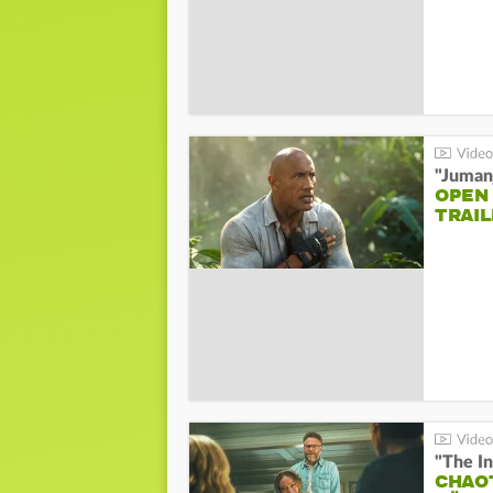
"Jumanj
OPEN
TRAIL
"The In
CHAO