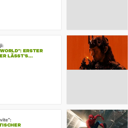
i:
 WORLD": ERSTER
ER LÄSST'S…
vite":
TISCHER