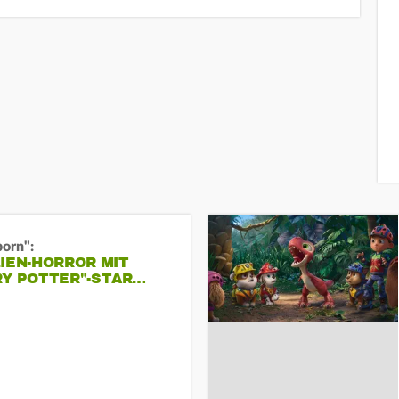
born":
IEN-HORROR MIT
RY POTTER"-STAR…