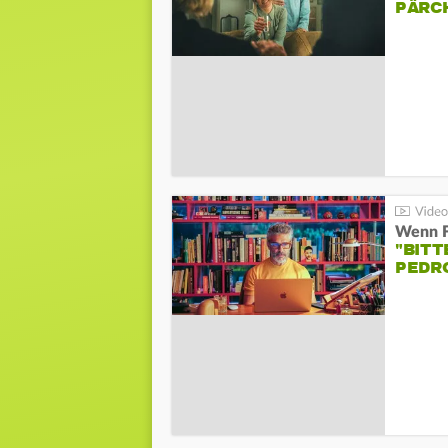
PÄRC
"BITT
PEDR