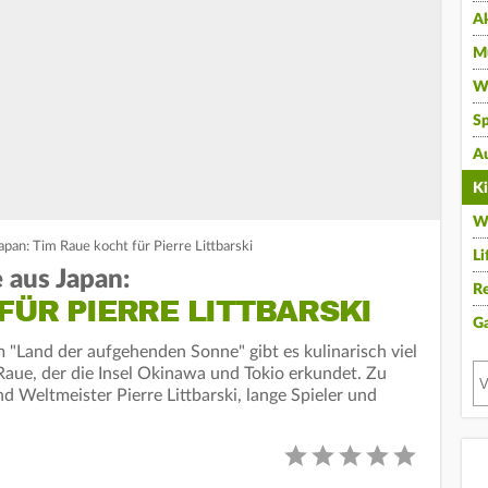
A
Mu
Wi
Sp
A
K
W
pan: Tim Raue kocht für Pierre Littbarski
Li
 aus Japan:
Re
FÜR PIERRE LITTBARSKI
G
 "Land der aufgehenden Sonne" gibt es kulinarisch viel
Raue, der die Insel Okinawa und Tokio erkundet. Zu
d Weltmeister Pierre Littbarski, lange Spieler und