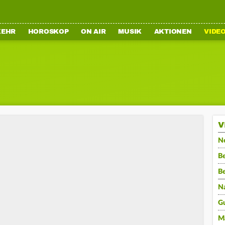
KEHR
HOROSKOP
ON AIR
MUSIK
AKTIONEN
VIDE
V
N
Be
B
N
G
M