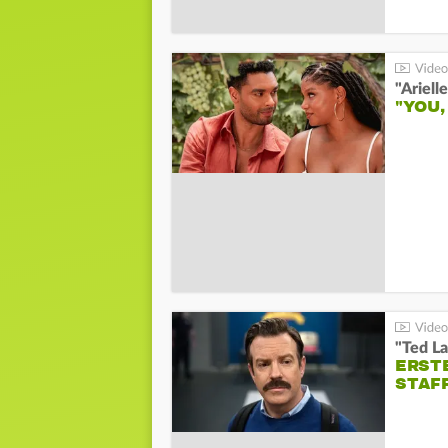
"YOU,
"Ted La
ERST
STAF