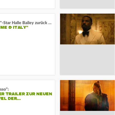
"Arielle"-Star Halle Bailey zurück auf der Leinwand:
 ME & ITALY"
sso":
ER TRAILER ZUR NEUEN
FEL DER…