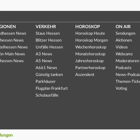
GIONEN
VERKEHR
HOROSKOP
ON AIR
dhessen News
Staus Hessen
Horoskop Heute
Sendungen
hessen News
Blitzer Hessen
Horoskop Morgen
Aktionen
telhessen News
Unfälle Hessen
Wochenhoroskop
Videos
in-Main News
A3 News
Monatshoroskop
Webcams
hessen News
A5 News
Jahreshoroskop
Moderatoren
A661 News
Partnerhoroskop
Podcasts
Günstig tanken
Aszendent
News-Podcas
Parkhäuser
Themen-Tick
Flugplan Frankfurt
Voting
Schulausfälle
llungen