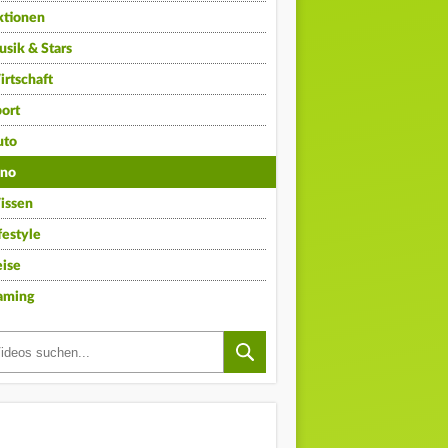
ktionen
sik & Stars
rtschaft
ort
uto
ino
issen
festyle
ise
aming