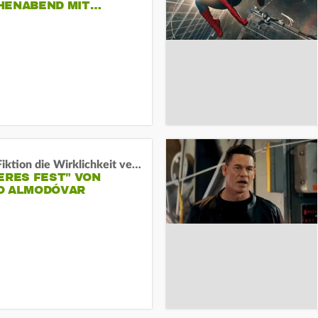
HENABEND MIT…
Wenn Fiktion die Wirklichkeit verschiebt:
ERES FEST" VON
O ALMODÓVAR