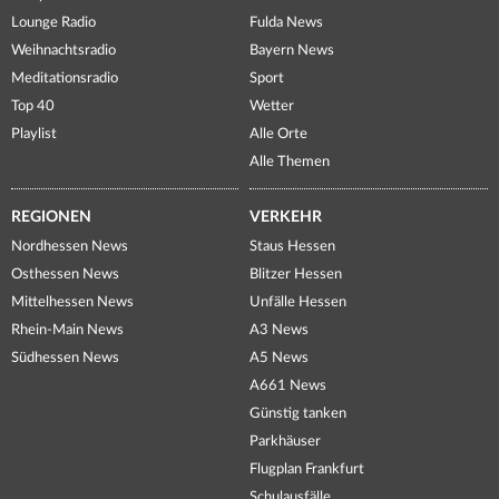
Lounge Radio
Fulda News
Weihnachtsradio
Bayern News
Meditationsradio
Sport
Top 40
Wetter
Playlist
Alle Orte
Alle Themen
REGIONEN
VERKEHR
Nordhessen News
Staus Hessen
Osthessen News
Blitzer Hessen
Mittelhessen News
Unfälle Hessen
Rhein-Main News
A3 News
Südhessen News
A5 News
A661 News
Günstig tanken
Parkhäuser
Flugplan Frankfurt
Schulausfälle