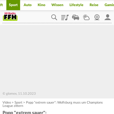
ft
Sport
Auto
Kino
Wissen
Lifestyle
Reise
Gami
Playlist
Staupilot
Wetter
Webcam
Mein
© glomex, 11.10.2023
Video
>
Sport
>
Popp "extrem sauer": Wolfsburg muss um Champions
League zittern
Popp "extrem sauer":