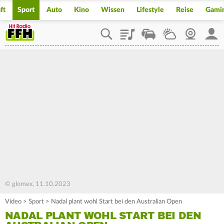
ft
Sport
Auto
Kino
Wissen
Lifestyle
Reise
Gami
Playlist
Staupilot
Wetter
Webcam
Mein
© glomex, 11.10.2023
Video
>
Sport
>
Nadal plant wohl Start bei den Australian Open
NADAL PLANT WOHL START BEI DEN