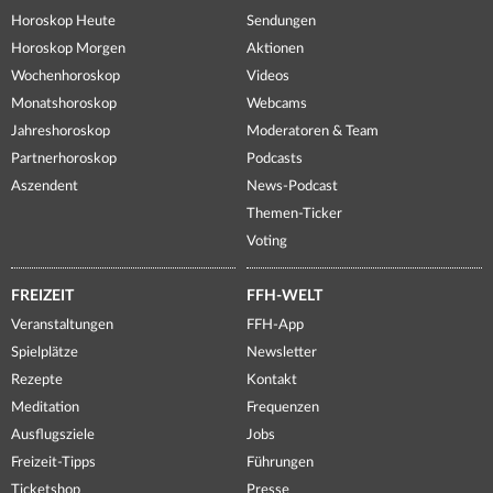
Horoskop Heute
Sendungen
Horoskop Morgen
Aktionen
Wochenhoroskop
Videos
Monatshoroskop
Webcams
Jahreshoroskop
Moderatoren & Team
Partnerhoroskop
Podcasts
Aszendent
News-Podcast
Themen-Ticker
Voting
FREIZEIT
FFH-WELT
Veranstaltungen
FFH-App
Spielplätze
Newsletter
Rezepte
Kontakt
Meditation
Frequenzen
Ausflugsziele
Jobs
Freizeit-Tipps
Führungen
Ticketshop
Presse