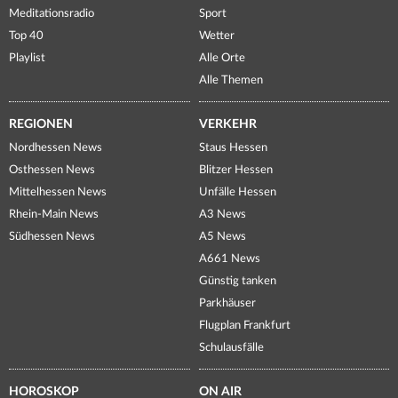
Meditationsradio
Sport
Top 40
Wetter
Playlist
Alle Orte
Alle Themen
REGIONEN
VERKEHR
Nordhessen News
Staus Hessen
Osthessen News
Blitzer Hessen
Mittelhessen News
Unfälle Hessen
Rhein-Main News
A3 News
Südhessen News
A5 News
A661 News
Günstig tanken
Parkhäuser
Flugplan Frankfurt
Schulausfälle
HOROSKOP
ON AIR