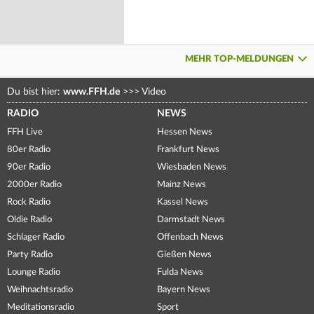
MEHR TOP-MELDUNGEN
Du bist hier:
www.FFH.de
>>>
Video
RADIO
NEWS
FFH Live
Hessen News
80er Radio
Frankfurt News
90er Radio
Wiesbaden News
2000er Radio
Mainz News
Rock Radio
Kassel News
Oldie Radio
Darmstadt News
Schlager Radio
Offenbach News
Party Radio
Gießen News
Lounge Radio
Fulda News
Weihnachtsradio
Bayern News
Meditationsradio
Sport