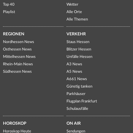
Top 40
Wetter
Playlist
Alle Orte
Alle Themen
REGIONEN
VERKEHR
Nordhessen News
Staus Hessen
Osthessen News
Blitzer Hessen
Mittelhessen News
Unfälle Hessen
Rhein-Main News
A3 News
Südhessen News
A5 News
A661 News
Günstig tanken
Parkhäuser
Flugplan Frankfurt
Schulausfälle
HOROSKOP
ON AIR
Horoskop Heute
Sendungen