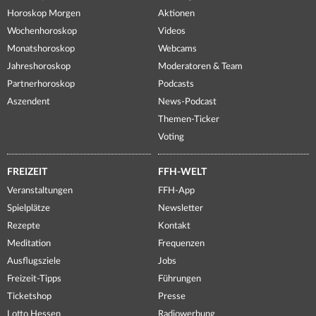
Horoskop Morgen
Aktionen
Wochenhoroskop
Videos
Monatshoroskop
Webcams
Jahreshoroskop
Moderatoren & Team
Partnerhoroskop
Podcasts
Aszendent
News-Podcast
Themen-Ticker
Voting
FREIZEIT
FFH-WELT
Veranstaltungen
FFH-App
Spielplätze
Newsletter
Rezepte
Kontakt
Meditation
Frequenzen
Ausflugsziele
Jobs
Freizeit-Tipps
Führungen
Ticketshop
Presse
Lotto Hessen
Radiowerbung