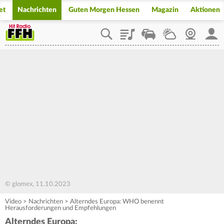
et
Nachrichten
Guten Morgen Hessen
Magazin
Aktionen
Playlist
Staupilot
Wetter
Webcam
Mein
© glomex, 11.10.2023
Video
>
Nachrichten
>
Alterndes Europa: WHO benennt
Herausforderungen und Empfehlungen
Alterndes Europa: