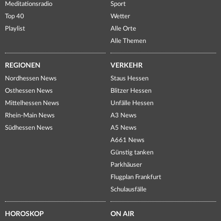
Meditationsradio
Sport
Top 40
Wetter
Playlist
Alle Orte
Alle Themen
REGIONEN
VERKEHR
Nordhessen News
Staus Hessen
Osthessen News
Blitzer Hessen
Mittelhessen News
Unfälle Hessen
Rhein-Main News
A3 News
Südhessen News
A5 News
A661 News
Günstig tanken
Parkhäuser
Flugplan Frankfurt
Schulausfälle
HOROSKOP
ON AIR