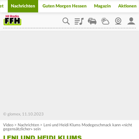
et
Nachrichten
Guten Morgen Hessen
Magazin
Aktionen
Playlist
Staupilot
Wetter
Webcam
Mein
© glomex, 11.10.2023
Video
>
Nachrichten
>
Leni und Heidi Klums Modegeschmack kann «nicht
gegensätzlicher» sein
LENI UND HEIDI KLUMS