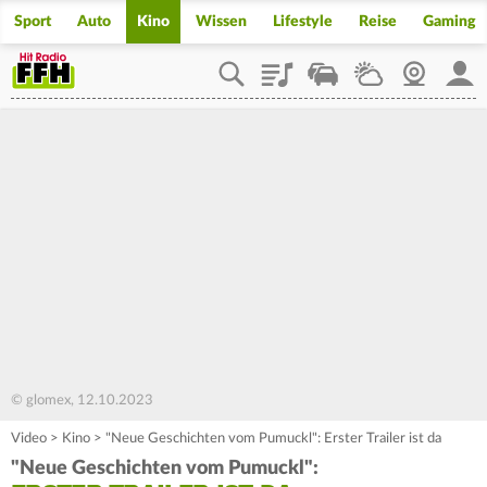
Sport
Auto
Kino
Wissen
Lifestyle
Reise
Gaming
Playlist
Staupilot
Wetter
Webcam
Mein
© glomex, 12.10.2023
Video
>
Kino
>
"Neue Geschichten vom Pumuckl": Erster Trailer ist da
"Neue Geschichten vom Pumuckl":