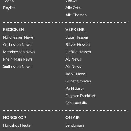
Top 40
Wetter
Playlist
Alle Orte
Alle Themen
REGIONEN
VERKEHR
Nordhessen News
Staus Hessen
Osthessen News
Blitzer Hessen
Mittelhessen News
Unfälle Hessen
Rhein-Main News
A3 News
Südhessen News
A5 News
A661 News
Günstig tanken
Parkhäuser
Flugplan Frankfurt
Schulausfälle
HOROSKOP
ON AIR
Horoskop Heute
Sendungen