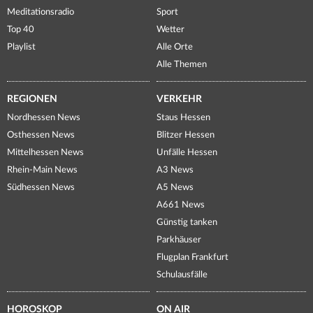
Meditationsradio
Sport
Top 40
Wetter
Playlist
Alle Orte
Alle Themen
REGIONEN
VERKEHR
Nordhessen News
Staus Hessen
Osthessen News
Blitzer Hessen
Mittelhessen News
Unfälle Hessen
Rhein-Main News
A3 News
Südhessen News
A5 News
A661 News
Günstig tanken
Parkhäuser
Flugplan Frankfurt
Schulausfälle
HOROSKOP
ON AIR