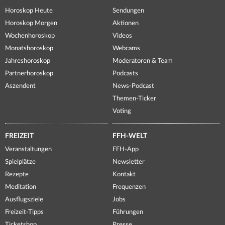
Horoskop Heute
Sendungen
Horoskop Morgen
Aktionen
Wochenhoroskop
Videos
Monatshoroskop
Webcams
Jahreshoroskop
Moderatoren & Team
Partnerhoroskop
Podcasts
Aszendent
News-Podcast
Themen-Ticker
Voting
FREIZEIT
FFH-WELT
Veranstaltungen
FFH-App
Spielplätze
Newsletter
Rezepte
Kontakt
Meditation
Frequenzen
Ausflugsziele
Jobs
Freizeit-Tipps
Führungen
Ticketshop
Presse