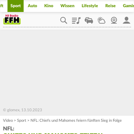
ft
Sport
Auto
Kino
Wissen
Lifestyle
Reise
Gami
Playlist
Staupilot
Wetter
Webcam
Mein
© glomex, 13.10.2023
Video
>
Sport
>
NFL: Chiefs und Mahomes feiern fünften Sieg in Folge
NFL: