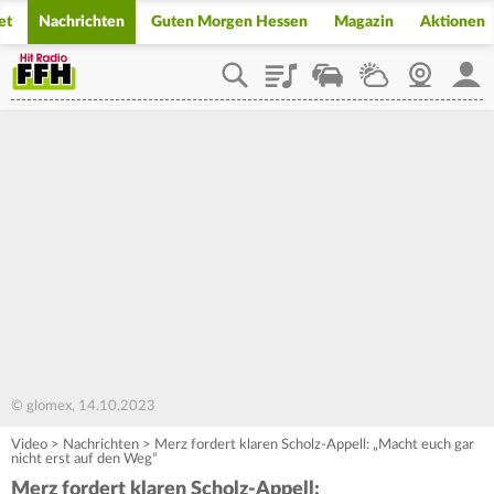
et
Nachrichten
Guten Morgen Hessen
Magazin
Aktionen
Playlist
Staupilot
Wetter
Webcam
Mein
© glomex, 14.10.2023
Video
>
Nachrichten
>
Merz fordert klaren Scholz-Appell: „Macht euch gar
nicht erst auf den Weg“
Merz fordert klaren Scholz-Appell: