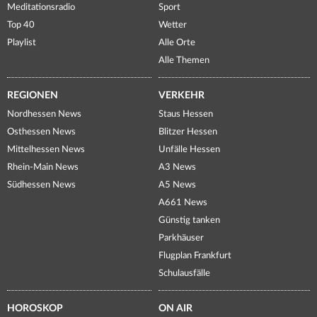
Meditationsradio
Sport
Top 40
Wetter
Playlist
Alle Orte
Alle Themen
REGIONEN
VERKEHR
Nordhessen News
Staus Hessen
Osthessen News
Blitzer Hessen
Mittelhessen News
Unfälle Hessen
Rhein-Main News
A3 News
Südhessen News
A5 News
A661 News
Günstig tanken
Parkhäuser
Flugplan Frankfurt
Schulausfälle
HOROSKOP
ON AIR