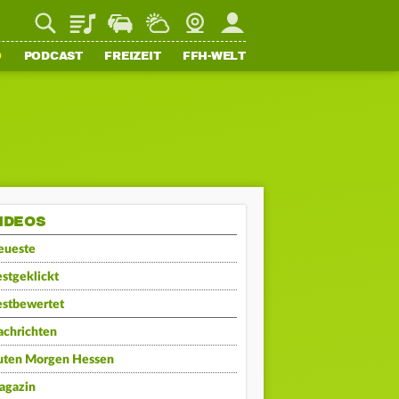
Playlist
Staupilot
Wetter
Webcam
Mein FFH
O
PODCAST
FREIZEIT
FFH-WELT
IDEOS
eueste
stgeklickt
estbewertet
achrichten
uten Morgen Hessen
agazin