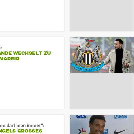
:
ANDE WECHSELT ZU
 MADRID
en darf man immer":
GELS GROSSES O