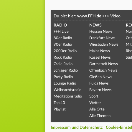
Du bist hier:
www.FFH.de
>>>
Video
RADIO
NEWS
RE
FFH Live
Hessen News
Nor
80er Radio
Frankfurt News
Ost
90er Radio
Wiesbaden News
Mit
2000er Radio
Mainz News
Rhe
Rock Radio
Kassel News
Süd
Oldie Radio
Darmstadt News
Schlager Radio
Offenbach News
Party Radio
Gießen News
Lounge Radio
Fulda News
Weihnachtsradio
Bayern News
Meditationsradio
Sport
Top 40
Wetter
Playlist
Alle Orte
Alle Themen
Impressum und Datenschutz
Cookie-Einste