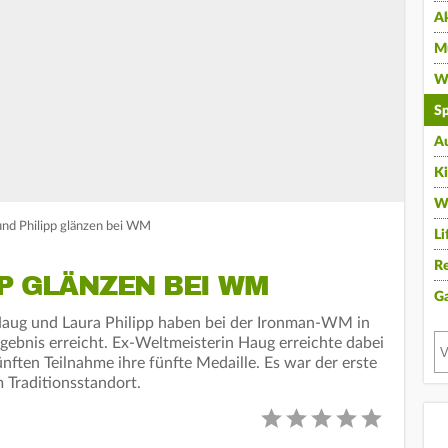
A
Mu
Wi
Sp
A
K
W
und Philipp glänzen bei WM
Li
Re
P GLÄNZEN BEI WM
G
Haug und Laura Philipp haben bei der Ironman-WM in
gebnis erreicht. Ex-Weltmeisterin Haug erreichte dabei
ünften Teilnahme ihre fünfte Medaille. Es war der erste
Traditionsstandort.