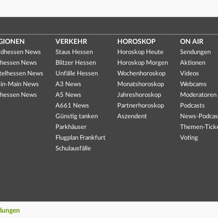
GIONEN
VERKEHR
HOROSKOP
ON AIR
dhessen News
Staus Hessen
Horoskop Heute
Sendungen
hessen News
Blitzer Hessen
Horoskop Morgen
Aktionen
telhessen News
Unfälle Hessen
Wochenhoroskop
Videos
in-Main News
A3 News
Monatshoroskop
Webcams
hessen News
A5 News
Jahreshoroskop
Moderatoren
A661 News
Partnerhoroskop
Podcasts
Günstig tanken
Aszendent
News-Podcas
Parkhäuser
Themen-Tick
Flugplan Frankfurt
Voting
Schulausfälle
llungen