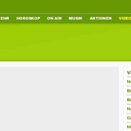
KEHR
HOROSKOP
ON AIR
MUSIK
AKTIONEN
VIDE
V
N
Be
B
N
G
M