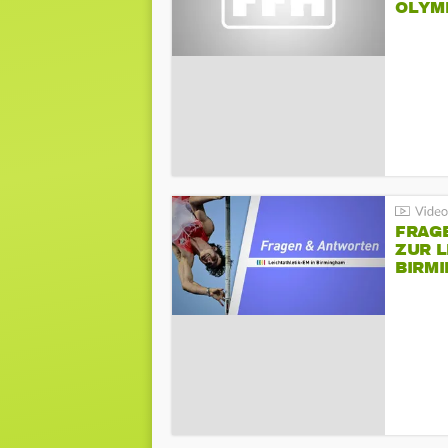
LYMPI
FRAG
ZUR L
BIRM