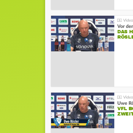
DAS 
RÖSL
VFL 
ZWEI