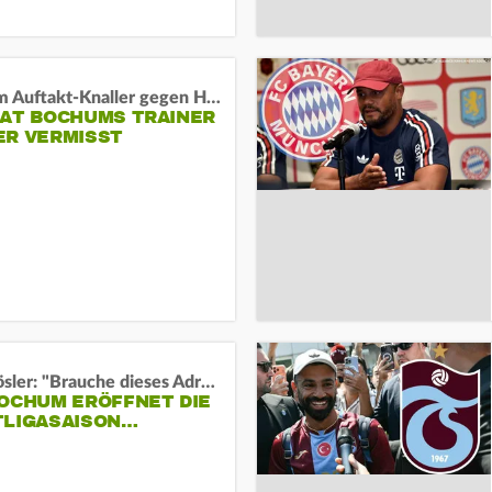
Vor dem Auftakt-Knaller gegen Hertha:
HAT BOCHUMS TRAINER
ER VERMISST
Uwe Rösler: "Brauche dieses Adrenalin"
BOCHUM ERÖFFNET DIE
TLIGASAISON…