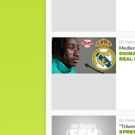
Medien
DIOM
REAL
"Träum
SPREN