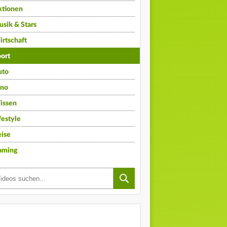
ktionen
sik & Stars
rtschaft
ort
uto
ino
issen
festyle
ise
aming