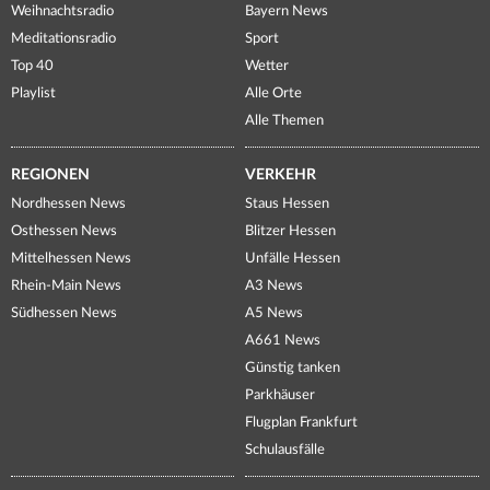
Weihnachtsradio
Bayern News
Meditationsradio
Sport
Top 40
Wetter
Playlist
Alle Orte
Alle Themen
REGIONEN
VERKEHR
Nordhessen News
Staus Hessen
Osthessen News
Blitzer Hessen
Mittelhessen News
Unfälle Hessen
Rhein-Main News
A3 News
Südhessen News
A5 News
A661 News
Günstig tanken
Parkhäuser
Flugplan Frankfurt
Schulausfälle