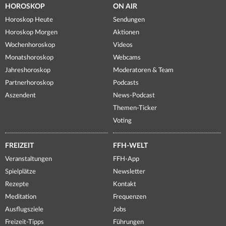
HOROSKOP
ON AIR
Horoskop Heute
Sendungen
Horoskop Morgen
Aktionen
Wochenhoroskop
Videos
Monatshoroskop
Webcams
Jahreshoroskop
Moderatoren & Team
Partnerhoroskop
Podcasts
Aszendent
News-Podcast
Themen-Ticker
Voting
FREIZEIT
FFH-WELT
Veranstaltungen
FFH-App
Spielplätze
Newsletter
Rezepte
Kontakt
Meditation
Frequenzen
Ausflugsziele
Jobs
Freizeit-Tipps
Führungen