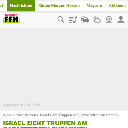
et
Nachrichten
Guten Morgen Hessen
Magazin
Aktionen
Playlist
Staupilot
Wetter
Webcam
Mein
© glomex, 15.10.2023
Video
>
Nachrichten
>
Israel zieht Truppen am Gazastreifen zusammen
ISRAEL ZIEHT TRUPPEN AM