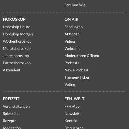
Schulausfälle
HOROSKOP
ON AIR
Horoskop Heute
Sendungen
Horoskop Morgen
Aktionen
Wochenhoroskop
Videos
Monatshoroskop
Webcams
Jahreshoroskop
Moderatoren & Team
Partnerhoroskop
Podcasts
Aszendent
News-Podcast
Themen-Ticker
Voting
FREIZEIT
FFH-WELT
Veranstaltungen
FFH-App
Spielplätze
Newsletter
Rezepte
Kontakt
Meditation
Frequenzen