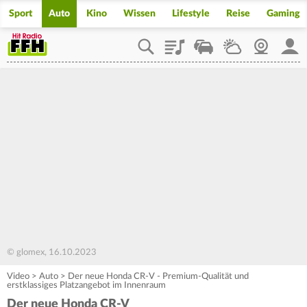
Sport
Auto
Kino
Wissen
Lifestyle
Reise
Gaming
Playlist
Staupilot
Wetter
Webcam
Mein
© glomex, 16.10.2023
Video
>
Auto
>
Der neue Honda CR-V - Premium-Qualität und
erstklassiges Platzangebot im Innenraum
Der neue Honda CR-V