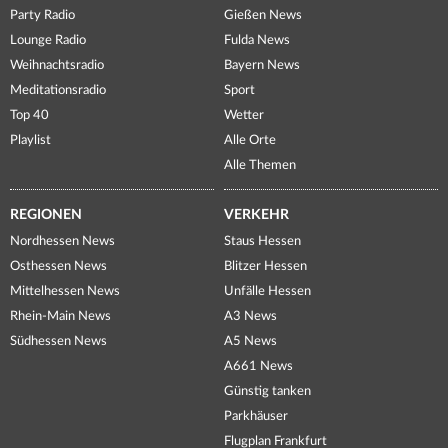
Party Radio
Gießen News
Lounge Radio
Fulda News
Weihnachtsradio
Bayern News
Meditationsradio
Sport
Top 40
Wetter
Playlist
Alle Orte
Alle Themen
REGIONEN
VERKEHR
Nordhessen News
Staus Hessen
Osthessen News
Blitzer Hessen
Mittelhessen News
Unfälle Hessen
Rhein-Main News
A3 News
Südhessen News
A5 News
A661 News
Günstig tanken
Parkhäuser
Flugplan Frankfurt