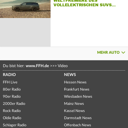
WELTPREMIERE DES
VOLLELEKTRISCHEN SUVS…
MEHR AUTO
Du bist hier:
www.FFH.de
>>>
Video
RADIO
NEWS
FFH Live
Hessen News
80er Radio
Frankfurt News
90er Radio
Wiesbaden News
2000er Radio
Mainz News
Rock Radio
Kassel News
Oldie Radio
Darmstadt News
Schlager Radio
Offenbach News