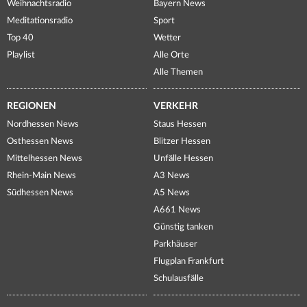
Weihnachtsradio
Bayern News
Meditationsradio
Sport
Top 40
Wetter
Playlist
Alle Orte
Alle Themen
REGIONEN
VERKEHR
Nordhessen News
Staus Hessen
Osthessen News
Blitzer Hessen
Mittelhessen News
Unfälle Hessen
Rhein-Main News
A3 News
Südhessen News
A5 News
A661 News
Günstig tanken
Parkhäuser
Flugplan Frankfurt
Schulausfälle