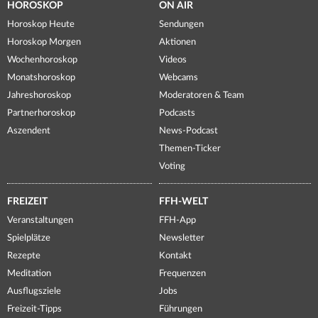
HOROSKOP
ON AIR
Horoskop Heute
Sendungen
Horoskop Morgen
Aktionen
Wochenhoroskop
Videos
Monatshoroskop
Webcams
Jahreshoroskop
Moderatoren & Team
Partnerhoroskop
Podcasts
Aszendent
News-Podcast
Themen-Ticker
Voting
FREIZEIT
FFH-WELT
Veranstaltungen
FFH-App
Spielplätze
Newsletter
Rezepte
Kontakt
Meditation
Frequenzen
Ausflugsziele
Jobs
Freizeit-Tipps
Führungen