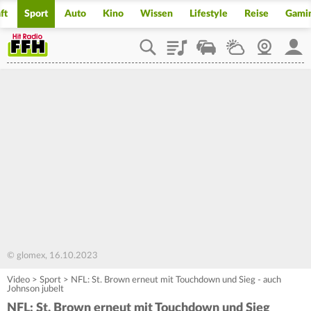
ft
Sport
Auto
Kino
Wissen
Lifestyle
Reise
Gami
Playlist
Staupilot
Wetter
Webcam
Mein
© glomex, 16.10.2023
Video
>
Sport
>
NFL: St. Brown erneut mit Touchdown und Sieg - auch
Johnson jubelt
NFL: St. Brown erneut mit Touchdown und Sieg