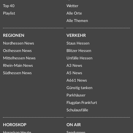
Top 40
Wetter
Playlist
Alle Orte
Alle Themen
REGIONEN
VERKEHR
Nordhessen News
Staus Hessen
Osthessen News
Blitzer Hessen
Mittelhessen News
Unfälle Hessen
Rhein-Main News
A3 News
Südhessen News
A5 News
A661 News
Günstig tanken
Parkhäuser
Flugplan Frankfurt
Schulausfälle
HOROSKOP
ON AIR
Horoskop Heute
Sendungen