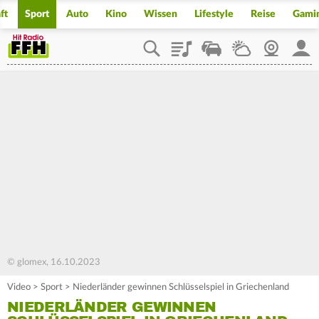
ft
Sport
Auto
Kino
Wissen
Lifestyle
Reise
Gami
Playlist
Staupilot
Wetter
Webcam
Mein
© glomex, 16.10.2023
Video
>
Sport
>
Niederländer gewinnen Schlüsselspiel in Griechenland
NIEDERLÄNDER GEWINNEN