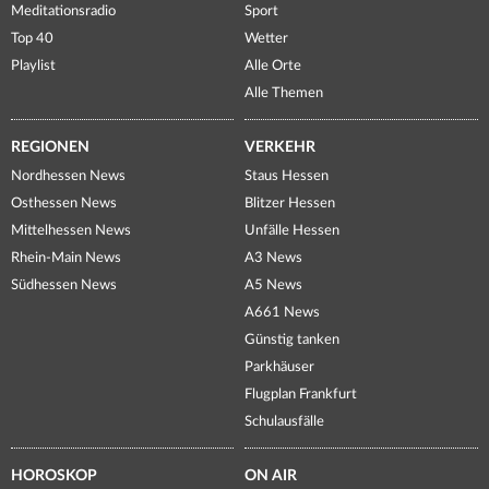
Meditationsradio
Sport
Top 40
Wetter
Playlist
Alle Orte
Alle Themen
REGIONEN
VERKEHR
Nordhessen News
Staus Hessen
Osthessen News
Blitzer Hessen
Mittelhessen News
Unfälle Hessen
Rhein-Main News
A3 News
Südhessen News
A5 News
A661 News
Günstig tanken
Parkhäuser
Flugplan Frankfurt
Schulausfälle
HOROSKOP
ON AIR