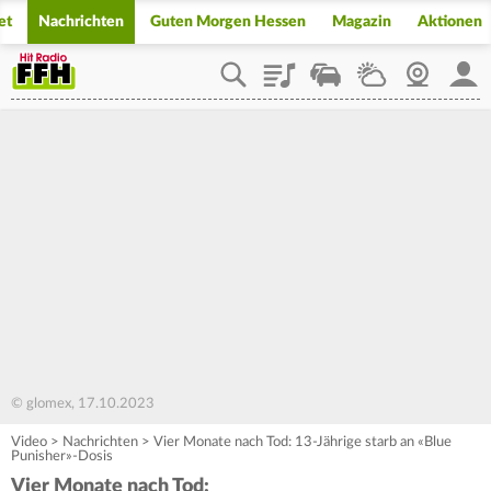
et
Nachrichten
Guten Morgen Hessen
Magazin
Aktionen
Playlist
Staupilot
Wetter
Webcam
Mein
© glomex, 17.10.2023
Video
>
Nachrichten
>
Vier Monate nach Tod: 13-Jährige starb an «Blue
Punisher»-Dosis
Vier Monate nach Tod: