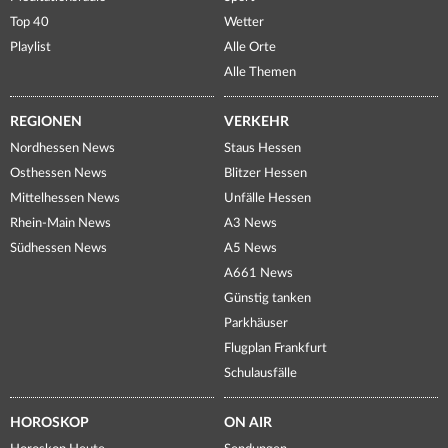
Top 40
Wetter
Playlist
Alle Orte
Alle Themen
REGIONEN
VERKEHR
Nordhessen News
Staus Hessen
Osthessen News
Blitzer Hessen
Mittelhessen News
Unfälle Hessen
Rhein-Main News
A3 News
Südhessen News
A5 News
A661 News
Günstig tanken
Parkhäuser
Flugplan Frankfurt
Schulausfälle
HOROSKOP
ON AIR