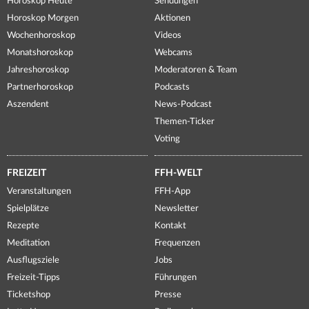
Horoskop Heute
Sendungen
Horoskop Morgen
Aktionen
Wochenhoroskop
Videos
Monatshoroskop
Webcams
Jahreshoroskop
Moderatoren & Team
Partnerhoroskop
Podcasts
Aszendent
News-Podcast
Themen-Ticker
Voting
FREIZEIT
FFH-WELT
Veranstaltungen
FFH-App
Spielplätze
Newsletter
Rezepte
Kontakt
Meditation
Frequenzen
Ausflugsziele
Jobs
Freizeit-Tipps
Führungen
Ticketshop
Presse