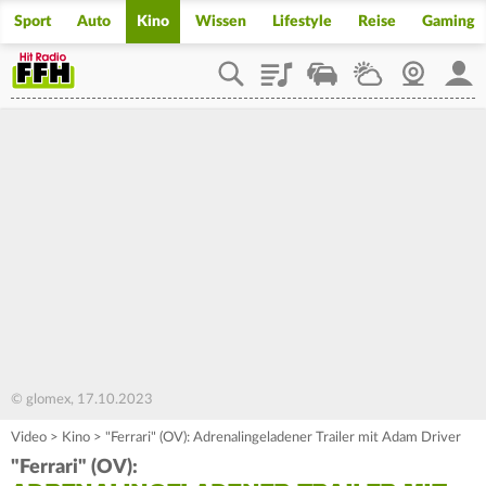
Sport
Auto
Kino
Wissen
Lifestyle
Reise
Gaming
Playlist
Staupilot
Wetter
Webcam
Mein
© glomex, 17.10.2023
Video
>
Kino
>
"Ferrari" (OV): Adrenalingeladener Trailer mit Adam Driver
"Ferrari" (OV):