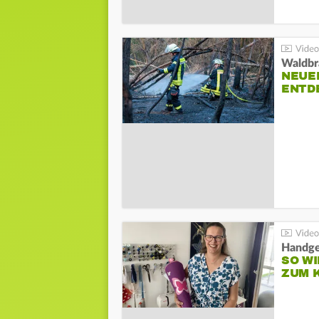
Waldbr
NEUE
ENTD
Handge
SO WI
ZUM 