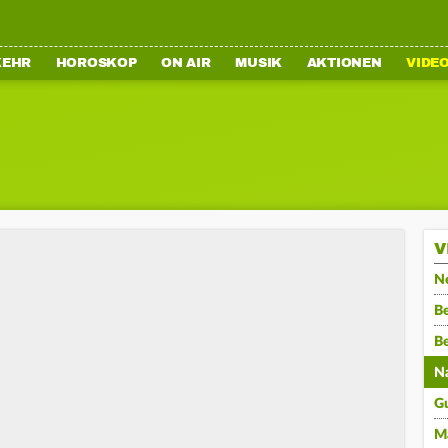
KEHR
HOROSKOP
ON AIR
MUSIK
AKTIONEN
VIDE
V
N
Be
B
N
G
M