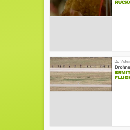
ÜCKG
Drohnen
ERMI
FLUG