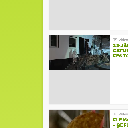
22-JÄ
GEFU
FEST
FLEI
– GEF