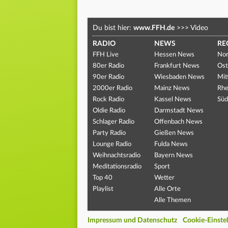
Du bist hier:
www.FFH.de
>>>
Video
RADIO
NEWS
RE
FFH Live
Hessen News
Nor
80er Radio
Frankfurt News
Ost
90er Radio
Wiesbaden News
Mit
2000er Radio
Mainz News
Rhe
Rock Radio
Kassel News
Süd
Oldie Radio
Darmstadt News
Schlager Radio
Offenbach News
Party Radio
Gießen News
Lounge Radio
Fulda News
Weihnachtsradio
Bayern News
Meditationsradio
Sport
Top 40
Wetter
Playlist
Alle Orte
Alle Themen
Impressum und Datenschutz
Cookie-Einste