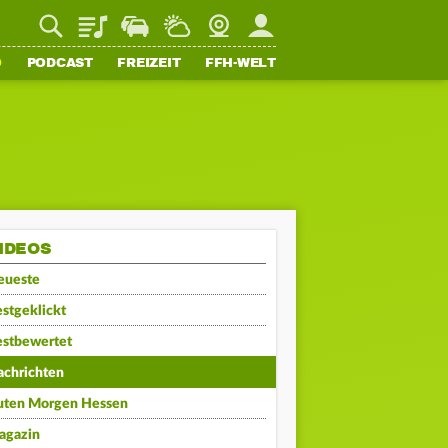
Playlist
Staupilot
Wetter
Webcam
Mein FFH
O
PODCAST
FREIZEIT
FFH-WELT
IDEOS
eueste
stgeklickt
estbewertet
achrichten
uten Morgen Hessen
agazin