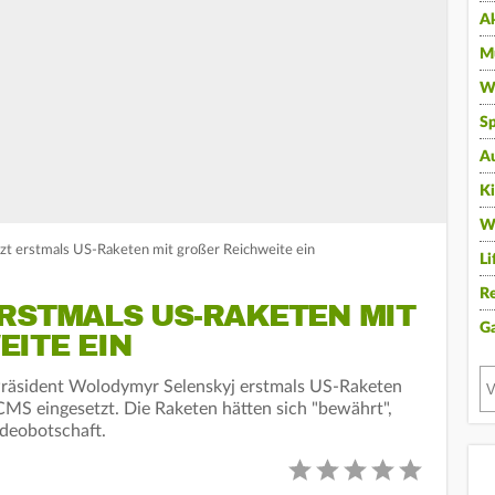
A
Mu
Wi
Sp
A
K
W
tzt erstmals US-Raketen mit großer Reichweite ein
Li
Re
ERSTMALS US-RAKETEN MIT
G
ITE EIN
Präsident Wolodymyr Selenskyj erstmals US-Raketen
MS eingesetzt. Die Raketen hätten sich "bewährt",
ideobotschaft.