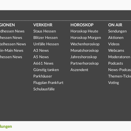
GIONEN
VERKEHR
HOROSKOP
ON AIR
dhessen News
Staus Hessen
Horoskop Heute
Sendungen
hessen News
Blitzer Hessen
Horoskop Morgen
Aktionen
telhessen News
Unfälle Hessen
Wochenhoroskop
Videos
in-Main News
A3 News
Monatshoroskop
Webcams
hessen News
A5 News
Jahreshoroskop
Moderatoren
A661 News
Partnerhoroskop
Podcasts
Günstig tanken
Aszendent
News-Podcas
Parkhäuser
Themen-Tick
Flugplan Frankfurt
Voting
Schulausfälle
llungen