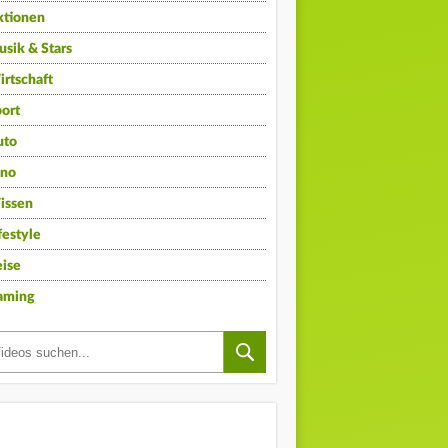
ktionen
sik & Stars
rtschaft
ort
uto
ino
issen
festyle
ise
aming