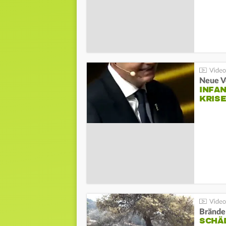
Neue V
INFA
KRIS
Brände
SCHÄ