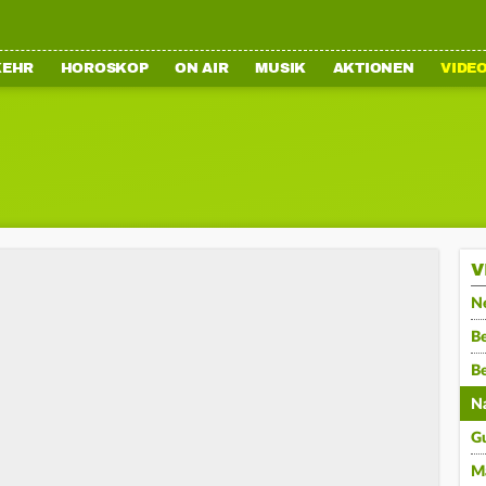
KEHR
HOROSKOP
ON AIR
MUSIK
AKTIONEN
VIDE
V
N
Be
B
N
G
M