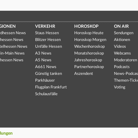
GIONEN
VERKEHR
HOROSKOP
ON AIR
dhessen News
Staus Hessen
Horoskop Heute
Sendungen
hessen News
Blitzer Hessen
Horoskop Morgen
Aktionen
telhessen News
Unfälle Hessen
Wochenhoroskop
Videos
in-Main News
A3 News
Monatshoroskop
Webcams
hessen News
A5 News
Jahreshoroskop
Moderatoren
A661 News
Partnerhoroskop
Podcasts
Günstig tanken
Aszendent
News-Podcas
Parkhäuser
Themen-Tick
Flugplan Frankfurt
Voting
Schulausfälle
llungen