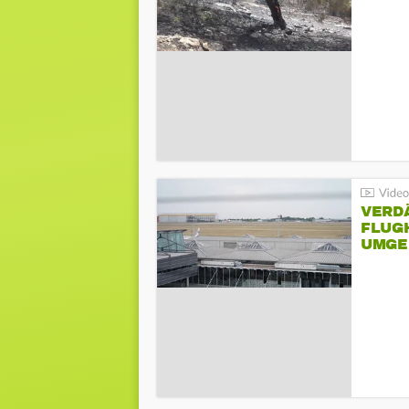
VERD
FLUGH
UMGE