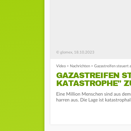
© glomex, 18.10.2023
Video
>
Nachrichten
>
Gazastreifen steuert 
GAZASTREIFEN S
KATASTROPHE" Z
Eine Million Menschen sind aus dem
harren aus. Die Lage ist katastrophal