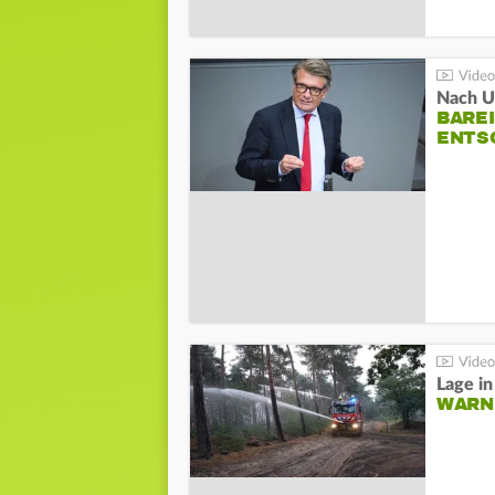
Nach Un
BAREI
NTSC
WARN