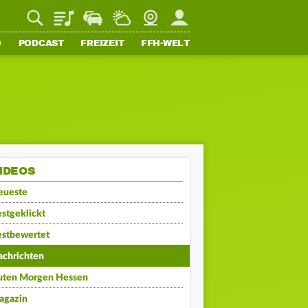
Playlist
Staupilot
Wetter
Webcam
Mein FFH
O
PODCAST
FREIZEIT
FFH-WELT
IDEOS
eueste
stgeklickt
estbewertet
achrichten
uten Morgen Hessen
agazin