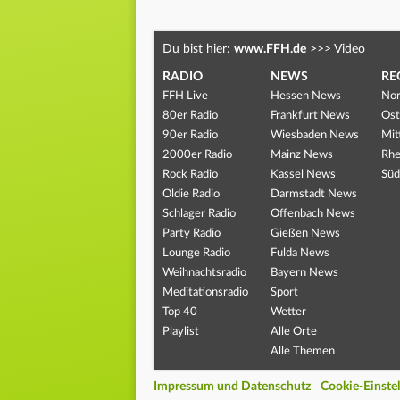
Du bist hier:
www.FFH.de
>>>
Video
RADIO
NEWS
RE
FFH Live
Hessen News
Nor
80er Radio
Frankfurt News
Ost
90er Radio
Wiesbaden News
Mit
2000er Radio
Mainz News
Rhe
Rock Radio
Kassel News
Süd
Oldie Radio
Darmstadt News
Schlager Radio
Offenbach News
Party Radio
Gießen News
Lounge Radio
Fulda News
Weihnachtsradio
Bayern News
Meditationsradio
Sport
Top 40
Wetter
Playlist
Alle Orte
Alle Themen
Impressum und Datenschutz
Cookie-Einste