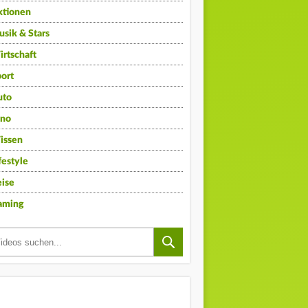
ktionen
sik & Stars
rtschaft
ort
uto
ino
issen
festyle
ise
aming