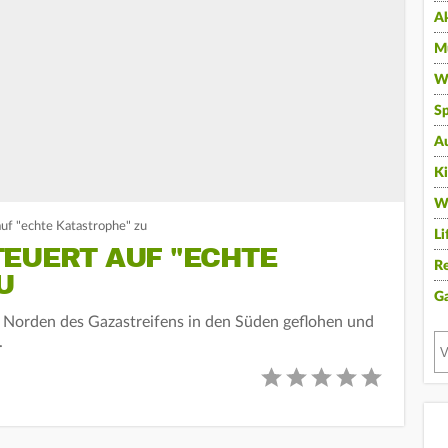
A
Mu
Wi
Sp
A
K
W
auf "echte Katastrophe" zu
Li
TEUERT AUF "ECHTE
Re
U
G
 Norden des Gazastreifens in den Süden geflohen und
.