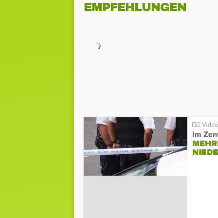
EMPFEHLUNGEN
Im Zen
MEHR
NIED