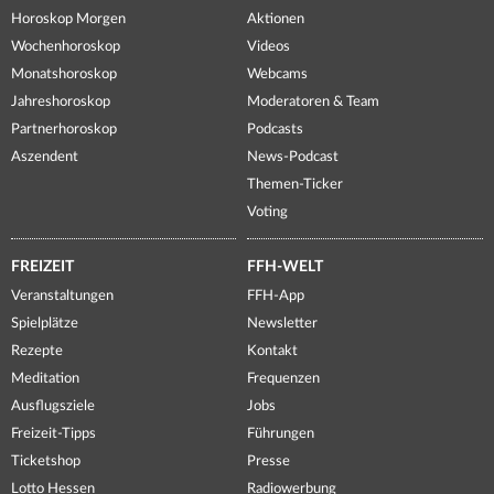
Horoskop Morgen
Aktionen
Wochenhoroskop
Videos
Monatshoroskop
Webcams
Jahreshoroskop
Moderatoren & Team
Partnerhoroskop
Podcasts
Aszendent
News-Podcast
Themen-Ticker
Voting
FREIZEIT
FFH-WELT
Veranstaltungen
FFH-App
Spielplätze
Newsletter
Rezepte
Kontakt
Meditation
Frequenzen
Ausflugsziele
Jobs
Freizeit-Tipps
Führungen
Ticketshop
Presse
Lotto Hessen
Radiowerbung