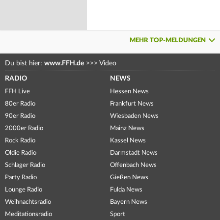
MEHR TOP-MELDUNGEN
Du bist hier:
www.FFH.de
>>>
Video
RADIO
NEWS
FFH Live
Hessen News
80er Radio
Frankfurt News
90er Radio
Wiesbaden News
2000er Radio
Mainz News
Rock Radio
Kassel News
Oldie Radio
Darmstadt News
Schlager Radio
Offenbach News
Party Radio
Gießen News
Lounge Radio
Fulda News
Weihnachtsradio
Bayern News
Meditationsradio
Sport