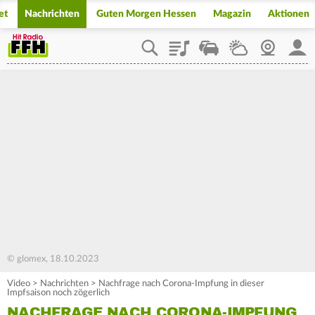
et
Nachrichten
Guten Morgen Hessen
Magazin
Aktionen
Playlist
Staupilot
Wetter
Webcam
Mein
© glomex, 18.10.2023
Video
>
Nachrichten
>
Nachfrage nach Corona-Impfung in dieser
Impfsaison noch zögerlich
NACHFRAGE NACH CORONA-IMPFUNG