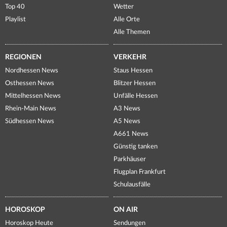
Top 40
Wetter
Playlist
Alle Orte
Alle Themen
REGIONEN
VERKEHR
Nordhessen News
Staus Hessen
Osthessen News
Blitzer Hessen
Mittelhessen News
Unfälle Hessen
Rhein-Main News
A3 News
Südhessen News
A5 News
A661 News
Günstig tanken
Parkhäuser
Flugplan Frankfurt
Schulausfälle
HOROSKOP
ON AIR
Horoskop Heute
Sendungen