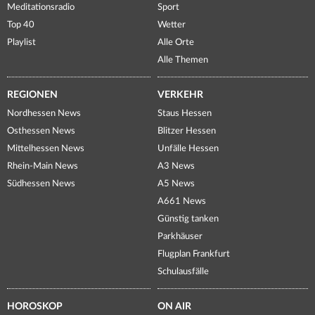
Meditationsradio
Sport
Top 40
Wetter
Playlist
Alle Orte
Alle Themen
REGIONEN
VERKEHR
Nordhessen News
Staus Hessen
Osthessen News
Blitzer Hessen
Mittelhessen News
Unfälle Hessen
Rhein-Main News
A3 News
Südhessen News
A5 News
A661 News
Günstig tanken
Parkhäuser
Flugplan Frankfurt
Schulausfälle
HOROSKOP
ON AIR