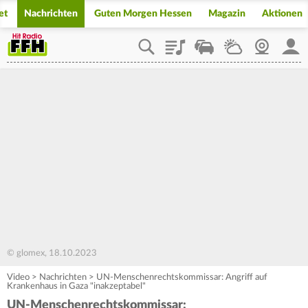
et
Nachrichten
Guten Morgen Hessen
Magazin
Aktionen
Playlist
Staupilot
Wetter
Webcam
Mein
© glomex, 18.10.2023
Video
>
Nachrichten
>
UN-Menschenrechtskommissar: Angriff auf
Krankenhaus in Gaza "inakzeptabel"
UN-Menschenrechtskommissar: