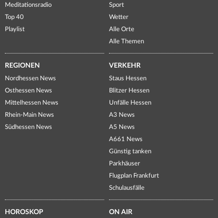
Meditationsradio
Sport
Top 40
Wetter
Playlist
Alle Orte
Alle Themen
REGIONEN
VERKEHR
Nordhessen News
Staus Hessen
Osthessen News
Blitzer Hessen
Mittelhessen News
Unfälle Hessen
Rhein-Main News
A3 News
Südhessen News
A5 News
A661 News
Günstig tanken
Parkhäuser
Flugplan Frankfurt
Schulausfälle
HOROSKOP
ON AIR