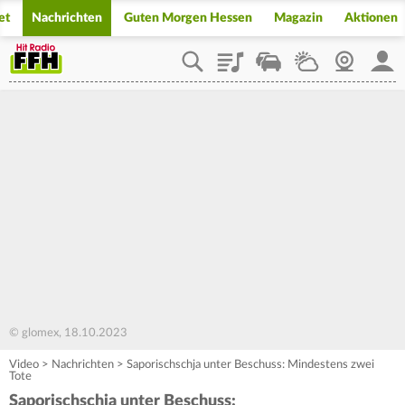
et
Nachrichten
Guten Morgen Hessen
Magazin
Aktionen
Playlist
Staupilot
Wetter
Webcam
Mein
© glomex, 18.10.2023
Video
>
Nachrichten
>
Saporischschja unter Beschuss: Mindestens zwei
Tote
Saporischschja unter Beschuss: