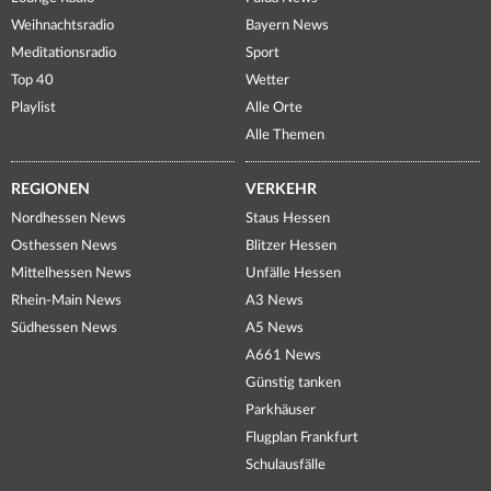
Weihnachtsradio
Bayern News
Meditationsradio
Sport
Top 40
Wetter
Playlist
Alle Orte
Alle Themen
REGIONEN
VERKEHR
Nordhessen News
Staus Hessen
Osthessen News
Blitzer Hessen
Mittelhessen News
Unfälle Hessen
Rhein-Main News
A3 News
Südhessen News
A5 News
A661 News
Günstig tanken
Parkhäuser
Flugplan Frankfurt
Schulausfälle