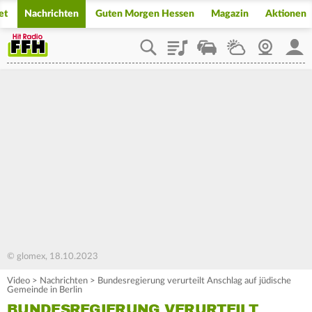
et
Nachrichten
Guten Morgen Hessen
Magazin
Aktionen
Playlist
Staupilot
Wetter
Webcam
Mein
© glomex, 18.10.2023
Video
>
Nachrichten
>
Bundesregierung verurteilt Anschlag auf jüdische
Gemeinde in Berlin
BUNDESREGIERUNG VERURTEILT