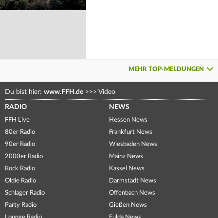
MEHR TOP-MELDUNGEN
Du bist hier:
www.FFH.de
>>>
Video
RADIO
NEWS
FFH Live
Hessen News
80er Radio
Frankfurt News
90er Radio
Wiesbaden News
2000er Radio
Mainz News
Rock Radio
Kassel News
Oldie Radio
Darmstadt News
Schlager Radio
Offenbach News
Party Radio
Gießen News
Lounge Radio
Fulda News