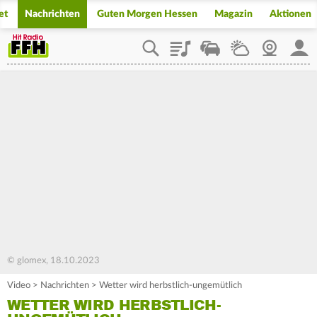
et
Nachrichten
Guten Morgen Hessen
Magazin
Aktionen
Playlist
Staupilot
Wetter
Webcam
Mein
© glomex, 18.10.2023
Video
>
Nachrichten
>
Wetter wird herbstlich-ungemütlich
WETTER WIRD HERBSTLICH-