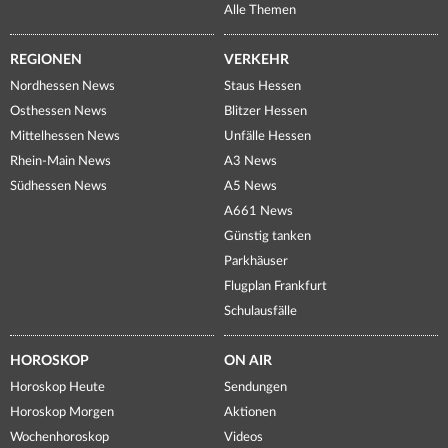
Alle Themen
REGIONEN
VERKEHR
Nordhessen News
Staus Hessen
Osthessen News
Blitzer Hessen
Mittelhessen News
Unfälle Hessen
Rhein-Main News
A3 News
Südhessen News
A5 News
A661 News
Günstig tanken
Parkhäuser
Flugplan Frankfurt
Schulausfälle
HOROSKOP
ON AIR
Horoskop Heute
Sendungen
Horoskop Morgen
Aktionen
Wochenhoroskop
Videos