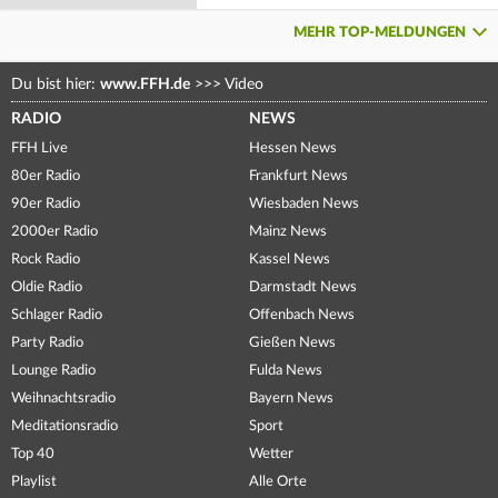
MEHR TOP-MELDUNGEN
Du bist hier:
www.FFH.de
>>>
Video
RADIO
NEWS
FFH Live
Hessen News
80er Radio
Frankfurt News
90er Radio
Wiesbaden News
2000er Radio
Mainz News
Rock Radio
Kassel News
Oldie Radio
Darmstadt News
Schlager Radio
Offenbach News
Party Radio
Gießen News
Lounge Radio
Fulda News
Weihnachtsradio
Bayern News
Meditationsradio
Sport
Top 40
Wetter
Playlist
Alle Orte