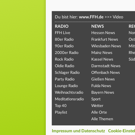
Du bist hier:
www.FFH.de
>>>
Video
RADIO
NEWS
RE
FFH Live
Hessen News
Nor
80er Radio
Frankfurt News
Ost
90er Radio
Wiesbaden News
Mit
2000er Radio
Mainz News
Rhe
Rock Radio
Kassel News
Süd
Oldie Radio
Darmstadt News
Schlager Radio
Offenbach News
Party Radio
Gießen News
Lounge Radio
Fulda News
Weihnachtsradio
Bayern News
Meditationsradio
Sport
Top 40
Wetter
Playlist
Alle Orte
Alle Themen
Impressum und Datenschutz
Cookie-Einste