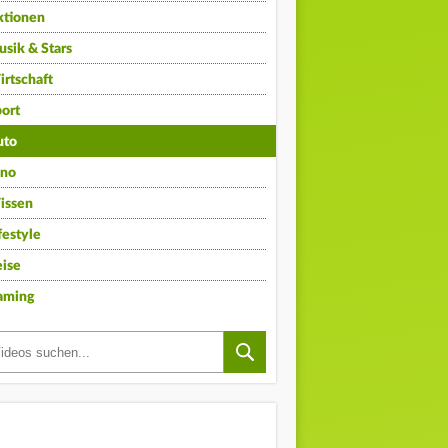
ktionen
sik & Stars
rtschaft
ort
uto
ino
issen
festyle
ise
aming