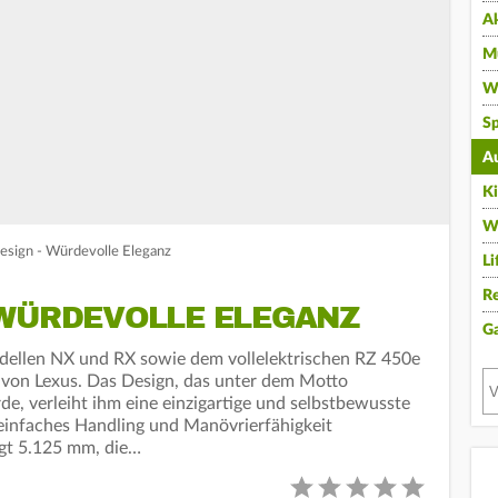
A
Mu
Wi
Sp
A
K
W
sign - Würdevolle Eleganz
Li
Re
WÜRDEVOLLE ELEGANZ
G
dellen NX und RX sowie dem vollelektrischen RZ 450e
 von Lexus. Das Design, das unter dem Motto
e, verleiht ihm eine einzigartige und selbstbewusste
einfaches Handling und Manövrierfähigkeit
gt 5.125 mm, die…