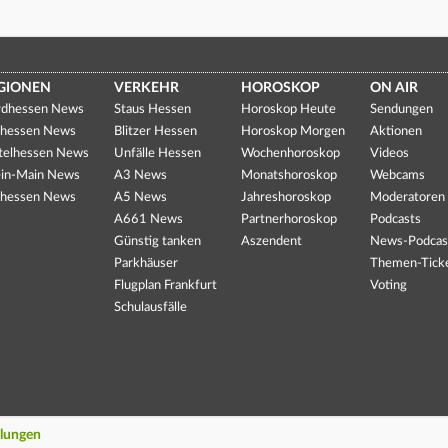
GIONEN
VERKEHR
HOROSKOP
ON AIR
dhessen News
Staus Hessen
Horoskop Heute
Sendungen
hessen News
Blitzer Hessen
Horoskop Morgen
Aktionen
telhessen News
Unfälle Hessen
Wochenhoroskop
Videos
in-Main News
A3 News
Monatshoroskop
Webcams
hessen News
A5 News
Jahreshoroskop
Moderatoren
A661 News
Partnerhoroskop
Podcasts
Günstig tanken
Aszendent
News-Podcas
Parkhäuser
Themen-Tick
Flugplan Frankfurt
Voting
Schulausfälle
llungen