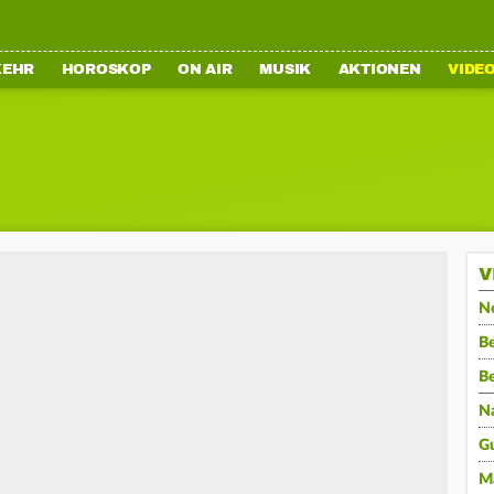
KEHR
HOROSKOP
ON AIR
MUSIK
AKTIONEN
VIDE
V
N
Be
B
N
G
M