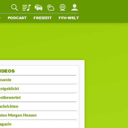
Playlist
Staupilot
Wetter
Webcam
Mein FFH
O
PODCAST
FREIZEIT
FFH-WELT
IDEOS
eueste
stgeklickt
estbewertet
achrichten
uten Morgen Hessen
agazin