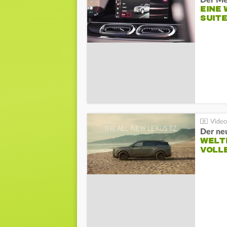
Der Me
EINE 
SUITE
Der ne
WELT
VOLL