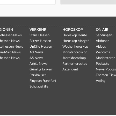
GIONEN
VERKEHR
HOROSKOP
ON AIR
dhessen News
Staus Hessen
Horoskop Heute
Sendungen
hessen News
Blitzer Hessen
Horoskop Morgen
Aktionen
telhessen News
Unfälle Hessen
Wochenhoroskop
Videos
in-Main News
A3 News
Monatshoroskop
Webcams
hessen News
A5 News
Jahreshoroskop
Moderatoren
A661 News
Partnerhoroskop
Podcasts
Günstig tanken
Aszendent
News-Podcas
Parkhäuser
Themen-Tick
Flugplan Frankfurt
Voting
Schulausfälle