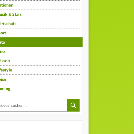
ktionen
sik & Stars
rtschaft
ort
uto
ino
issen
festyle
ise
aming