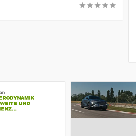
ron
AERODYNAMIK
HWEITE UND
ZIENZ…