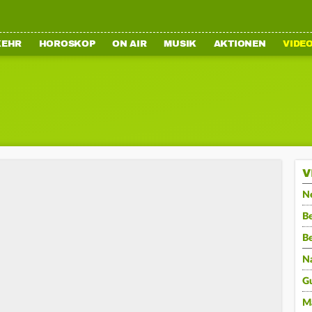
KEHR
HOROSKOP
ON AIR
MUSIK
AKTIONEN
VIDE
V
N
Be
B
N
G
M