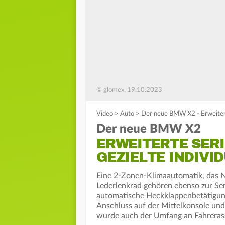
© glomex, 19.10.2023
Video
>
Auto
>
Der neue BMW X2 - Erweiterte
Der neue BMW X2
ERWEITERTE SER
GEZIELTE INDIVI
Eine 2-Zonen-Klimaautomatik, das 
Lederlenkrad gehören ebenso zur S
automatische Heckklappenbetätigung
Anschluss auf der Mittelkonsole u
wurde auch der Umfang an Fahrerass