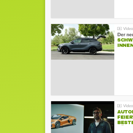
Der ne
SCHW
INNE
AUTO
FEIER
BESTE
FÜR 