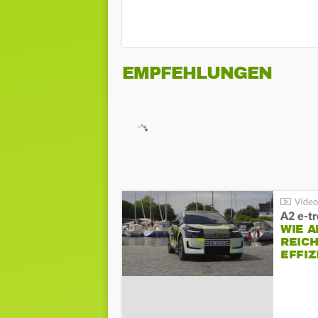
EMPFEHLUNGEN
A2 e-t
WIE 
REIC
EFFI