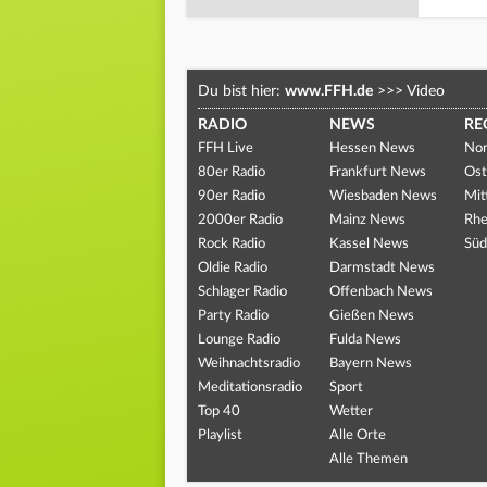
Du bist hier:
www.FFH.de
>>>
Video
RADIO
NEWS
RE
FFH Live
Hessen News
Nor
80er Radio
Frankfurt News
Ost
90er Radio
Wiesbaden News
Mit
2000er Radio
Mainz News
Rhe
Rock Radio
Kassel News
Süd
Oldie Radio
Darmstadt News
Schlager Radio
Offenbach News
Party Radio
Gießen News
Lounge Radio
Fulda News
Weihnachtsradio
Bayern News
Meditationsradio
Sport
Top 40
Wetter
Playlist
Alle Orte
Alle Themen