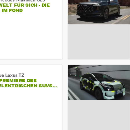
rcedes‑Maybach GLS
WELT FÜR SICH - DIE
 IM FOND
ue Lexus TZ
PREMIERE DES
ELEKTRISCHEN SUVS…