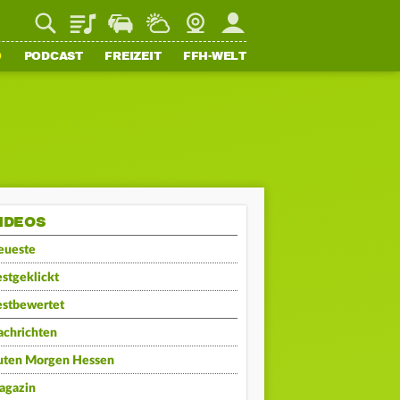
Playlist
Staupilot
Wetter
Webcam
Mein FFH
O
PODCAST
FREIZEIT
FFH-WELT
IDEOS
eueste
stgeklickt
estbewertet
achrichten
uten Morgen Hessen
agazin