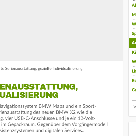
A
Mu
Wi
Sp
A
K
W
 Serienausstattung, gezielte Individualisierung
Li
Re
IENAUSSTATTUNG,
G
DUALISIERUNG
Navigationssystem BMW Maps und ein Sport-
erienausstattung des neuen BMW X2 wie die
, vier USB-C-Anschlüsse und je ein 12-Volt-
nd im Gepäckraum. Gegenüber dem Vorgängermodell
istenzsystemen und digitalen Services…