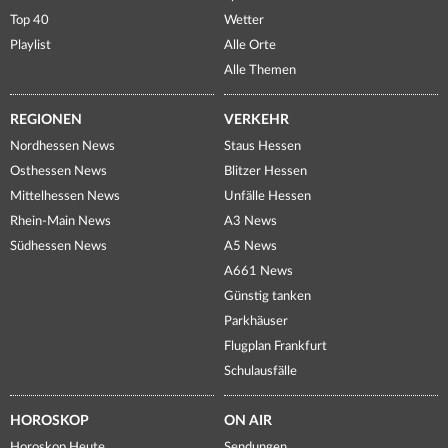
Top 40
Wetter
Playlist
Alle Orte
Alle Themen
REGIONEN
VERKEHR
Nordhessen News
Staus Hessen
Osthessen News
Blitzer Hessen
Mittelhessen News
Unfälle Hessen
Rhein-Main News
A3 News
Südhessen News
A5 News
A661 News
Günstig tanken
Parkhäuser
Flugplan Frankfurt
Schulausfälle
HOROSKOP
ON AIR
Horoskop Heute
Sendungen