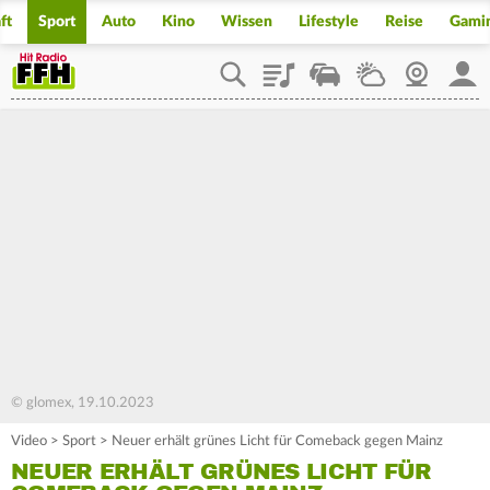
ft
Sport
Auto
Kino
Wissen
Lifestyle
Reise
Gami
Playlist
Staupilot
Wetter
Webcam
Mein
© glomex, 19.10.2023
Video
>
Sport
>
Neuer erhält grünes Licht für Comeback gegen Mainz
NEUER ERHÄLT GRÜNES LICHT FÜR