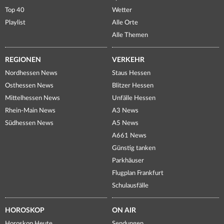
Top 40
Wetter
Playlist
Alle Orte
Alle Themen
REGIONEN
VERKEHR
Nordhessen News
Staus Hessen
Osthessen News
Blitzer Hessen
Mittelhessen News
Unfälle Hessen
Rhein-Main News
A3 News
Südhessen News
A5 News
A661 News
Günstig tanken
Parkhäuser
Flugplan Frankfurt
Schulausfälle
HOROSKOP
ON AIR
Horoskop Heute
Sendungen