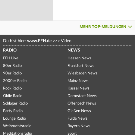
MEHR TOP-MELDUNGEN
Du bist hier:
www.FFH.de
>>>
Video
RADIO
NEWS
FFH Live
Hessen News
80er Radio
Frankfurt News
90er Radio
Wiesbaden News
2000er Radio
Mainz News
Rock Radio
Kassel News
Oldie Radio
Darmstadt News
Schlager Radio
Offenbach News
Party Radio
Gießen News
Lounge Radio
Fulda News
Weihnachtsradio
Bayern News
Meditationsradio
Sport