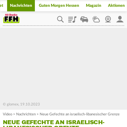
et
Nachrichten
Guten Morgen Hessen
Magazin
Aktionen
Playlist
Staupilot
Wetter
Webcam
Mein
© glomex, 19.10.2023
Video
>
Nachrichten
>
Neue Gefechte an israelisch-libanesischer Grenze
NEUE GEFECHTE AN ISRAELISCH-