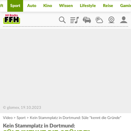
ft
Sport
Auto
Kino
Wissen
Lifestyle
Reise
Gami
Playlist
Staupilot
Wetter
Webcam
Mein
© glomex, 19.10.2023
Video
>
Sport
>
Kein Stammplatz in Dortmund: Süle "kennt die Gründe"
Kein Stammplatz in Dortmund: