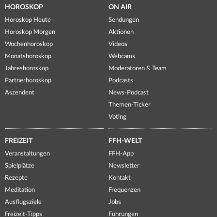
HOROSKOP
ON AIR
Horoskop Heute
Sendungen
Horoskop Morgen
Aktionen
Wochenhoroskop
Videos
Monatshoroskop
Webcams
Jahreshoroskop
Moderatoren & Team
Partnerhoroskop
Podcasts
Aszendent
News-Podcast
Themen-Ticker
Voting
FREIZEIT
FFH-WELT
Veranstaltungen
FFH-App
Spielplätze
Newsletter
Rezepte
Kontakt
Meditation
Frequenzen
Ausflugsziele
Jobs
Freizeit-Tipps
Führungen