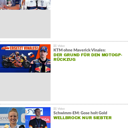
KTM ohne Maverick Vinales:
DER GRUND FÜR DEN MOTOGP-
RÜCKZUG
Schwimm-EM: Gose holt Gold
WELLBROCK NUR SIEBTER