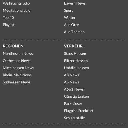
Weihnachtsradio
Bayern News
Meditationsradio
Sport
Top 40
Wetter
Playlist
Alle Orte
Alle Themen
REGIONEN
VERKEHR
Nordhessen News
Staus Hessen
Osthessen News
Blitzer Hessen
Mittelhessen News
Unfälle Hessen
Rhein-Main News
A3 News
Südhessen News
A5 News
A661 News
Günstig tanken
Parkhäuser
Flugplan Frankfurt
Schulausfälle