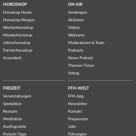
HOROSKOP
ON AIR
Horoskop Heute
Sendungen
Horoskop Morgen
Aktionen
Wochenhoroskop
Videos
Monatshoroskop
Webcams
Jahreshoroskop
Moderatoren & Team
Partnerhoroskop
Podcasts
Aszendent
News-Podcast
Themen-Ticker
Voting
FREIZEIT
FFH-WELT
Veranstaltungen
FFH-App
Spielplätze
Newsletter
Rezepte
Kontakt
Meditation
Frequenzen
Ausflugsziele
Jobs
Freizeit-Tipps
Führungen