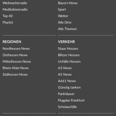
Weihnachtsradio
Bayern News
Meditationsradio
Sport
Top 40
Wetter
Playlist
Alle Orte
Alle Themen
REGIONEN
VERKEHR
Nordhessen News
Staus Hessen
Osthessen News
Blitzer Hessen
Mittelhessen News
Unfälle Hessen
Rhein-Main News
A3 News
Südhessen News
A5 News
A661 News
Günstig tanken
Parkhäuser
Flugplan Frankfurt
Schulausfälle