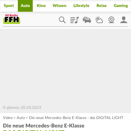
Sport
Auto
Kino
Wissen
Lifestyle
Reise
Gaming
Playlist
Staupilot
Wetter
Webcam
Mein
© glomex, 20.10.2023
Video
>
Auto
>
Die neue Mercedes-Benz E-Klasse - das DIGITAL LIGHT
Die neue Mercedes-Benz E-Klasse