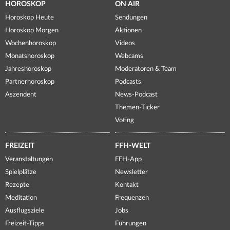
HOROSKOP
ON AIR
Horoskop Heute
Sendungen
Horoskop Morgen
Aktionen
Wochenhoroskop
Videos
Monatshoroskop
Webcams
Jahreshoroskop
Moderatoren & Team
Partnerhoroskop
Podcasts
Aszendent
News-Podcast
Themen-Ticker
Voting
FREIZEIT
FFH-WELT
Veranstaltungen
FFH-App
Spielplätze
Newsletter
Rezepte
Kontakt
Meditation
Frequenzen
Ausflugsziele
Jobs
Freizeit-Tipps
Führungen