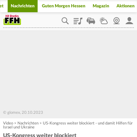
et
Nachrichten
Guten Morgen Hessen
Magazin
Aktionen
Playlist
Staupilot
Wetter
Webcam
Mein
© glomex, 20.10.2023
Video
>
Nachrichten
>
US-Kongress weiter blockiert - und damit Hilfen für
Israel und Ukraine
US-Kongress weiter blockiert