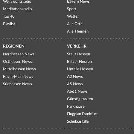
Weihnachtsradio
Bayern News
Meditationsradio
Sport
Top 40
Wetter
Playlist
Alle Orte
Alle Themen
REGIONEN
VERKEHR
Nordhessen News
Staus Hessen
Osthessen News
Blitzer Hessen
Mittelhessen News
Unfälle Hessen
Rhein-Main News
A3 News
Südhessen News
A5 News
A661 News
Günstig tanken
Parkhäuser
Flugplan Frankfurt
Schulausfälle