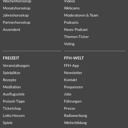
Wochenhoroskop
Videos
Monatshoroskop
Webcams
Jahreshoroskop
Moderatoren & Team
Partnerhoroskop
Podcasts
Aszendent
News-Podcast
Themen-Ticker
Voting
FREIZEIT
FFH-WELT
Veranstaltungen
FFH-App
Spielplätze
Newsletter
Rezepte
Kontakt
Meditation
Frequenzen
Ausflugsziele
Jobs
Freizeit-Tipps
Führungen
Ticketshop
Presse
Lotto Hessen
Radiowerbung
Spiele
Weiterbildung