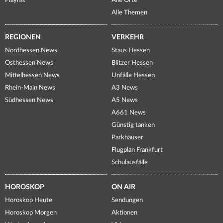
Playlist
Alle Orte
Alle Themen
REGIONEN
VERKEHR
Nordhessen News
Staus Hessen
Osthessen News
Blitzer Hessen
Mittelhessen News
Unfälle Hessen
Rhein-Main News
A3 News
Südhessen News
A5 News
A661 News
Günstig tanken
Parkhäuser
Flugplan Frankfurt
Schulausfälle
HOROSKOP
ON AIR
Horoskop Heute
Sendungen
Horoskop Morgen
Aktionen