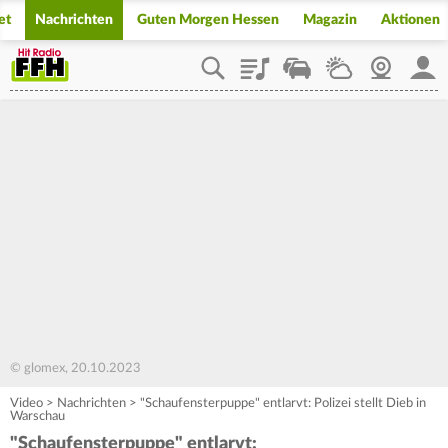
et
Nachrichten
Guten Morgen Hessen
Magazin
Aktionen
Playlist
Staupilot
Wetter
Webcam
Mein
© glomex, 20.10.2023
Video
>
Nachrichten
>
"Schaufensterpuppe" entlarvt: Polizei stellt Dieb in
Warschau
"Schaufensterpuppe" entlarvt: