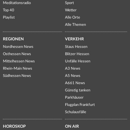
Meditationsradio
Sport
Top 40
Wetter
Playlist
Alle Orte
Alle Themen
REGIONEN
VERKEHR
Nordhessen News
Staus Hessen
Osthessen News
Blitzer Hessen
Mittelhessen News
Unfälle Hessen
Rhein-Main News
A3 News
Südhessen News
A5 News
A661 News
Günstig tanken
Parkhäuser
Flugplan Frankfurt
Schulausfälle
HOROSKOP
ON AIR