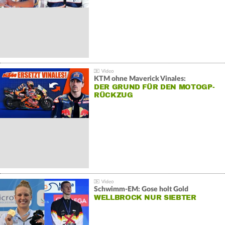
KTM ohne Maverick Vinales:
DER GRUND FÜR DEN MOTOGP-
RÜCKZUG
Schwimm-EM: Gose holt Gold
WELLBROCK NUR SIEBTER