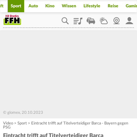
ft
Sport
Auto
Kino
Wissen
Lifestyle
Reise
Gami
Playlist
Staupilot
Wetter
Webcam
Mein
© glomex, 20.10.2023
Video
>
Sport
>
Eintracht trifft auf Titelverteidiger Barca - Bayern gegen
PSG
Eintracht trifft auf Titelverteidiger Barca