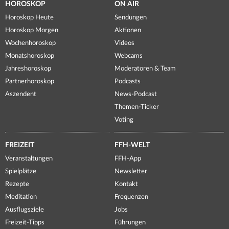
HOROSKOP
ON AIR
Horoskop Heute
Sendungen
Horoskop Morgen
Aktionen
Wochenhoroskop
Videos
Monatshoroskop
Webcams
Jahreshoroskop
Moderatoren & Team
Partnerhoroskop
Podcasts
Aszendent
News-Podcast
Themen-Ticker
Voting
FREIZEIT
FFH-WELT
Veranstaltungen
FFH-App
Spielplätze
Newsletter
Rezepte
Kontakt
Meditation
Frequenzen
Ausflugsziele
Jobs
Freizeit-Tipps
Führungen