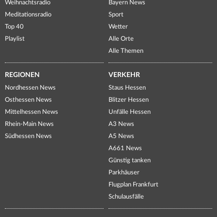
Weihnachtsradio
Bayern News
Meditationsradio
Sport
Top 40
Wetter
Playlist
Alle Orte
Alle Themen
REGIONEN
VERKEHR
Nordhessen News
Staus Hessen
Osthessen News
Blitzer Hessen
Mittelhessen News
Unfälle Hessen
Rhein-Main News
A3 News
Südhessen News
A5 News
A661 News
Günstig tanken
Parkhäuser
Flugplan Frankfurt
Schulausfälle