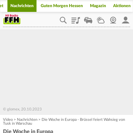
et
Nachrichten
Guten Morgen Hessen
Magazin
Aktionen
Playlist
Staupilot
Wetter
Webcam
Mein
© glomex, 20.10.2023
Video
>
Nachrichten
>
Die Woche in Europa - Brüssel feiert Wahsieg von
Tusk in Warschau
Die Woche in Europa