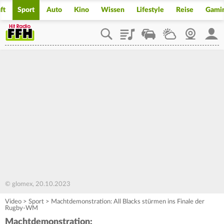
ft
Sport
Auto
Kino
Wissen
Lifestyle
Reise
Gami
Playlist
Staupilot
Wetter
Webcam
Mein
© glomex, 20.10.2023
Video
>
Sport
>
Machtdemonstration: All Blacks stürmen ins Finale der
Rugby-WM
Machtdemonstration: