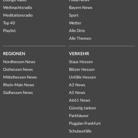
Lounge Radio
Fulda News
Weihnachtsradio
Bayern News
Meditationsradio
Sport
Top 40
Wetter
Playlist
Alle Orte
Alle Themen
REGIONEN
VERKEHR
Nordhessen News
Staus Hessen
Osthessen News
Blitzer Hessen
Mittelhessen News
Unfälle Hessen
Rhein-Main News
A3 News
Südhessen News
A5 News
A661 News
Günstig tanken
Parkhäuser
Flugplan Frankfurt
Schulausfälle