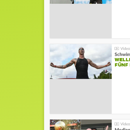
Schwi
WELL
FÜNF