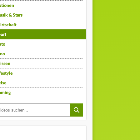
ktionen
sik & Stars
rtschaft
ort
uto
ino
issen
festyle
ise
aming