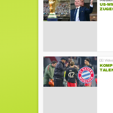
Medien
US-W
ZUGE
KOMP
TALE