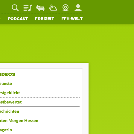
Playlist
Staupilot
Wetter
Webcam
Mein FFH
O
PODCAST
FREIZEIT
FFH-WELT
IDEOS
eueste
stgeklickt
estbewertet
achrichten
uten Morgen Hessen
agazin