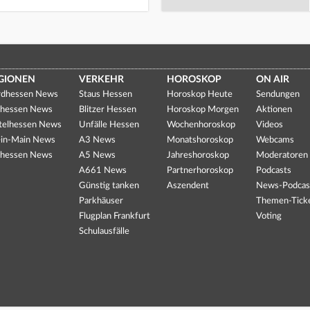
GIONEN
VERKEHR
HOROSKOP
ON AIR
dhessen News
Staus Hessen
Horoskop Heute
Sendungen
hessen News
Blitzer Hessen
Horoskop Morgen
Aktionen
telhessen News
Unfälle Hessen
Wochenhoroskop
Videos
in-Main News
A3 News
Monatshoroskop
Webcams
hessen News
A5 News
Jahreshoroskop
Moderatoren
A661 News
Partnerhoroskop
Podcasts
Günstig tanken
Aszendent
News-Podcas
Parkhäuser
Themen-Tick
Flugplan Frankfurt
Voting
Schulausfälle