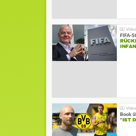
FIFA-S
RÜCK
INFA
Book ü
"IST 