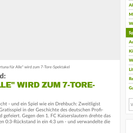
A
Mu
Wi
Sp
A
K
W
ortuna für Alle" wird zum 7-Tore-Spektakel
Li
d:
Re
LE" WIRD ZUM 7-TORE-
G
ht - und ein Spiel wie ein Drehbuch: Zweitligist
ratisspiel in der Geschichte des deutschen Profi-
d gefeiert. Gegen den 1. FC Kaiserslautern drehte das
en 0:3-Rückstand in ein 4:3 um - und verwandelte die