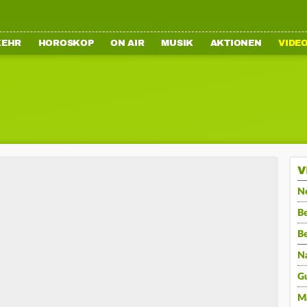
KEHR
HOROSKOP
ON AIR
MUSIK
AKTIONEN
VIDE
V
N
Be
B
N
G
M