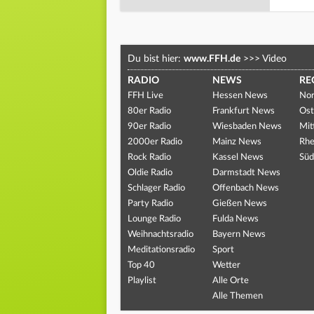
Du bist hier:
www.FFH.de
>>>
Video
RADIO
NEWS
RE
FFH Live
Hessen News
Nor
80er Radio
Frankfurt News
Ost
90er Radio
Wiesbaden News
Mit
2000er Radio
Mainz News
Rhe
Rock Radio
Kassel News
Süd
Oldie Radio
Darmstadt News
Schlager Radio
Offenbach News
Party Radio
Gießen News
Lounge Radio
Fulda News
Weihnachtsradio
Bayern News
Meditationsradio
Sport
Top 40
Wetter
Playlist
Alle Orte
Alle Themen