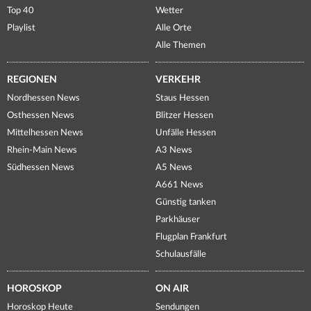
Top 40
Wetter
Playlist
Alle Orte
Alle Themen
REGIONEN
VERKEHR
Nordhessen News
Staus Hessen
Osthessen News
Blitzer Hessen
Mittelhessen News
Unfälle Hessen
Rhein-Main News
A3 News
Südhessen News
A5 News
A661 News
Günstig tanken
Parkhäuser
Flugplan Frankfurt
Schulausfälle
HOROSKOP
ON AIR
Horoskop Heute
Sendungen