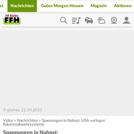
et
Nachrichten
Guten Morgen Hessen
Magazin
Aktionen
Playlist
Staupilot
Wetter
Webcam
Mein
© glomex, 22.10.2023
Video
>
Nachrichten
>
Spannungen in Nahost: USA verlegen
Raketenabwehrsysteme
Spannungen in Nahost: