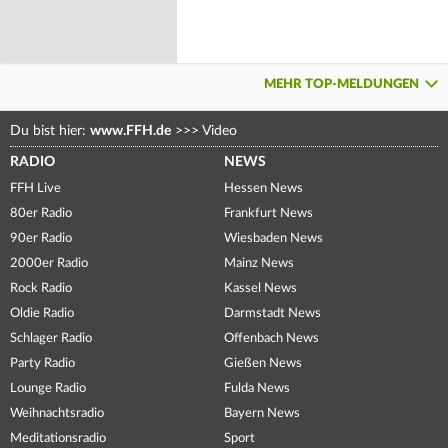
MEHR TOP-MELDUNGEN
Du bist hier:
www.FFH.de
>>>
Video
RADIO
NEWS
FFH Live
Hessen News
80er Radio
Frankfurt News
90er Radio
Wiesbaden News
2000er Radio
Mainz News
Rock Radio
Kassel News
Oldie Radio
Darmstadt News
Schlager Radio
Offenbach News
Party Radio
Gießen News
Lounge Radio
Fulda News
Weihnachtsradio
Bayern News
Meditationsradio
Sport