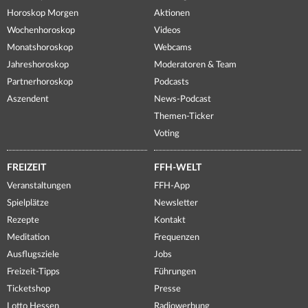
Horoskop Morgen
Aktionen
Wochenhoroskop
Videos
Monatshoroskop
Webcams
Jahreshoroskop
Moderatoren & Team
Partnerhoroskop
Podcasts
Aszendent
News-Podcast
Themen-Ticker
Voting
FREIZEIT
FFH-WELT
Veranstaltungen
FFH-App
Spielplätze
Newsletter
Rezepte
Kontakt
Meditation
Frequenzen
Ausflugsziele
Jobs
Freizeit-Tipps
Führungen
Ticketshop
Presse
Lotto Hessen
Radiowerbung