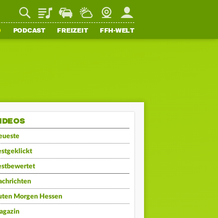
Playlist
Staupilot
Wetter
Webcam
Mein FFH
O
PODCAST
FREIZEIT
FFH-WELT
IDEOS
eueste
stgeklickt
estbewertet
achrichten
uten Morgen Hessen
agazin