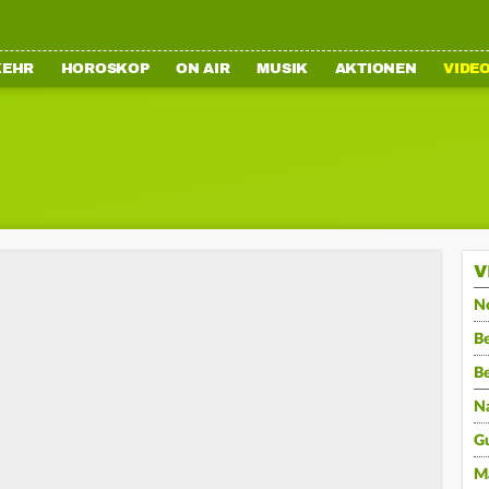
KEHR
HOROSKOP
ON AIR
MUSIK
AKTIONEN
VIDE
V
N
Be
B
N
G
M