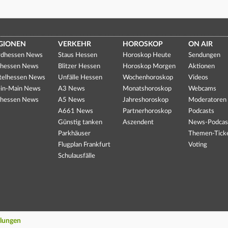
GIONEN
VERKEHR
HOROSKOP
ON AIR
dhessen News
Staus Hessen
Horoskop Heute
Sendungen
hessen News
Blitzer Hessen
Horoskop Morgen
Aktionen
telhessen News
Unfälle Hessen
Wochenhoroskop
Videos
in-Main News
A3 News
Monatshoroskop
Webcams
hessen News
A5 News
Jahreshoroskop
Moderatoren
A661 News
Partnerhoroskop
Podcasts
Günstig tanken
Aszendent
News-Podcas
Parkhäuser
Themen-Tick
Flugplan Frankfurt
Voting
Schulausfälle
llungen