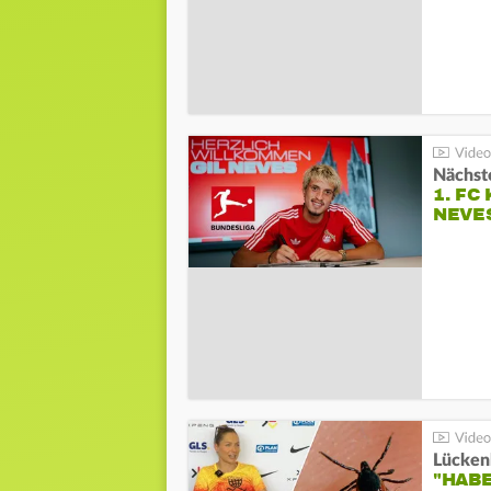
Nächste
1. FC
NEVE
Lücken
"HABE