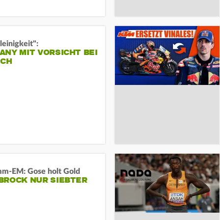
leinigkeit":
NY MIT VORSICHT BEI
ICH
m-EM: Gose holt Gold
BROCK NUR SIEBTER