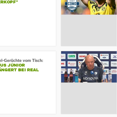
ERKOPF"
l-Gerüchte vom Tisch:
IUS JÚNIOR
ÄNGERT BEI REAL