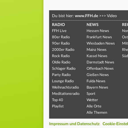
Du bist hier:
www.FFH.de
>>>
Video
RADIO
NEWS
RE
FFH Live
Hessen News
Nor
80er Radio
Frankfurt News
Ost
90er Radio
Wiesbaden News
Mit
2000er Radio
Mainz News
Rhe
Rock Radio
Kassel News
Süd
Oldie Radio
Darmstadt News
Schlager Radio
Offenbach News
Party Radio
Gießen News
Lounge Radio
Fulda News
Weihnachtsradio
Bayern News
Meditationsradio
Sport
Top 40
Wetter
Playlist
Alle Orte
Alle Themen
Impressum und Datenschutz
Cookie-Einste