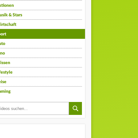
ktionen
sik & Stars
rtschaft
ort
uto
ino
issen
festyle
ise
aming