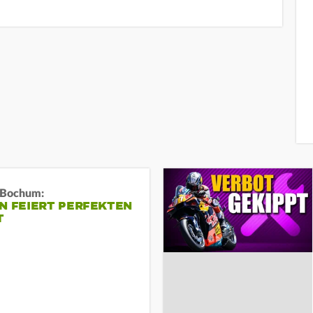
n Bochum:
N FEIERT PERFEKTEN
T