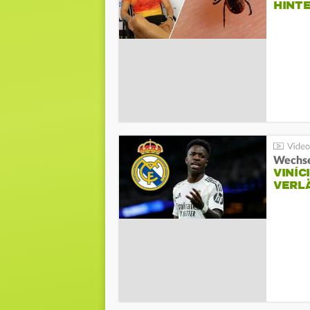
HINT
Wechse
VINÍC
VERL