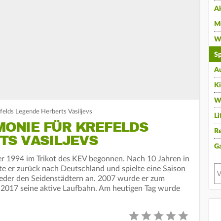
A
Mu
Wi
Sp
A
K
W
efelds Legende Herberts Vasiljevs
Li
EMONIE FÜR KREFELDS
Re
TS VASILJEVS
G
 er 1994 im Trikot des KEV begonnen. Nach 10 Jahren in
e er zurück nach Deutschland und spielte eine Saison
ieder den Seidenstädtern an. 2007 wurde er zum
 2017 seine aktive Laufbahn. Am heutigen Tag wurde