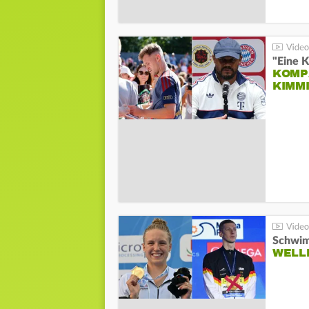
"Eine K
KOMPA
KIMM
Schwim
WELL