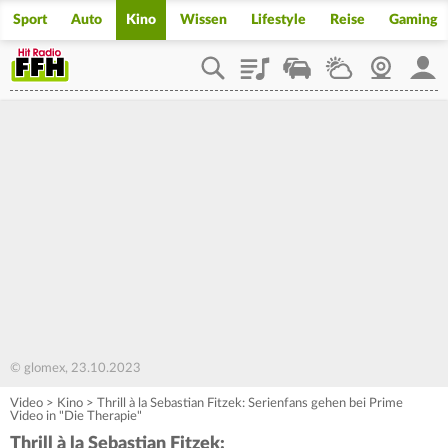
Sport
Auto
Kino
Wissen
Lifestyle
Reise
Gaming
Playlist
Staupilot
Wetter
Webcam
Mein
© glomex, 23.10.2023
Video
>
Kino
>
Thrill à la Sebastian Fitzek: Serienfans gehen bei Prime
Video in "Die Therapie"
Thrill à la Sebastian Fitzek: