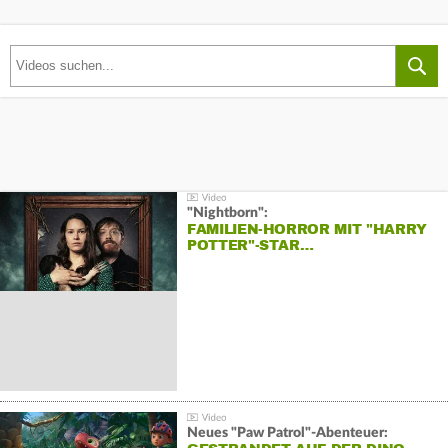
"Nightborn":
FAMILIEN-HORROR MIT "HARRY
POTTER"-STAR…
Neues "Paw Patrol"-Abenteuer: