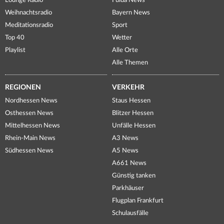
Lounge Radio
Fulda News
Weihnachtsradio
Bayern News
Meditationsradio
Sport
Top 40
Wetter
Playlist
Alle Orte
Alle Themen
REGIONEN
VERKEHR
Nordhessen News
Staus Hessen
Osthessen News
Blitzer Hessen
Mittelhessen News
Unfälle Hessen
Rhein-Main News
A3 News
Südhessen News
A5 News
A661 News
Günstig tanken
Parkhäuser
Flugplan Frankfurt
Schulausfälle