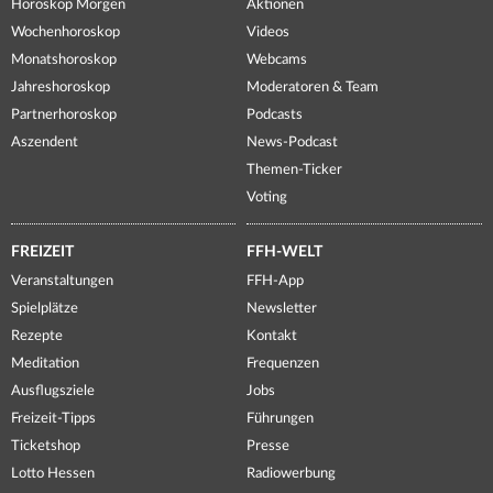
Horoskop Morgen
Aktionen
Wochenhoroskop
Videos
Monatshoroskop
Webcams
Jahreshoroskop
Moderatoren & Team
Partnerhoroskop
Podcasts
Aszendent
News-Podcast
Themen-Ticker
Voting
FREIZEIT
FFH-WELT
Veranstaltungen
FFH-App
Spielplätze
Newsletter
Rezepte
Kontakt
Meditation
Frequenzen
Ausflugsziele
Jobs
Freizeit-Tipps
Führungen
Ticketshop
Presse
Lotto Hessen
Radiowerbung