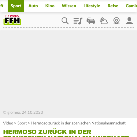
ft
Sport
Auto
Kino
Wissen
Lifestyle
Reise
Gami
Playlist
Staupilot
Wetter
Webcam
Mein
© glomex, 24.10.2023
Video
>
Sport
>
Hermoso zurück in der spanischen Nationalmannschaft
HERMOSO ZURÜCK IN DER