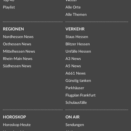
Top 40
Wetter
Playlist
Alle Orte
Alle Themen
REGIONEN
VERKEHR
Nordhessen News
Staus Hessen
Osthessen News
Blitzer Hessen
Mittelhessen News
Unfälle Hessen
Rhein-Main News
A3 News
Südhessen News
A5 News
A661 News
Günstig tanken
Parkhäuser
Flugplan Frankfurt
Schulausfälle
HOROSKOP
ON AIR
Horoskop Heute
Sendungen