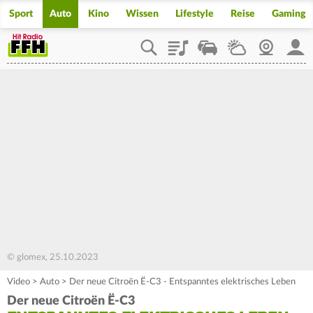
Sport
Auto
Kino
Wissen
Lifestyle
Reise
Gaming
Playlist
Staupilot
Wetter
Webcam
Mein
© glomex, 25.10.2023
Video
>
Auto
>
Der neue Citroën Ë-C3 - Entspanntes elektrisches Leben
Der neue Citroën Ë-C3