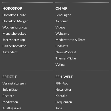
HOROSKOP
ON AIR
Horoskop Heute
Sendungen
Horoskop Morgen
Aktionen
Wochenhoroskop
Videos
Monatshoroskop
Webcams
Jahreshoroskop
Moderatoren & Team
Partnerhoroskop
Podcasts
Aszendent
News-Podcast
Themen-Ticker
Voting
FREIZEIT
FFH-WELT
Veranstaltungen
FFH-App
Spielplätze
Newsletter
Rezepte
Kontakt
Meditation
Frequenzen
Ausflugsziele
Jobs