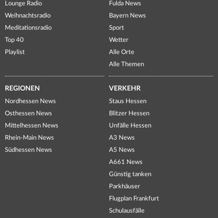
Lounge Radio
Fulda News
Weihnachtsradio
Bayern News
Meditationsradio
Sport
Top 40
Wetter
Playlist
Alle Orte
Alle Themen
REGIONEN
VERKEHR
Nordhessen News
Staus Hessen
Osthessen News
Blitzer Hessen
Mittelhessen News
Unfälle Hessen
Rhein-Main News
A3 News
Südhessen News
A5 News
A661 News
Günstig tanken
Parkhäuser
Flugplan Frankfurt
Schulausfälle