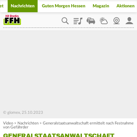
et
Nachrichten
Guten Morgen Hessen
Magazin
Aktionen
Playlist
Staupilot
Wetter
Webcam
Mein
© glomex, 25.10.2023
Video
>
Nachrichten
>
Generalstaatsanwaltschaft ermittelt nach Festnahme
von Gefährder
GENERALSTAATSANWALTSCHAFT