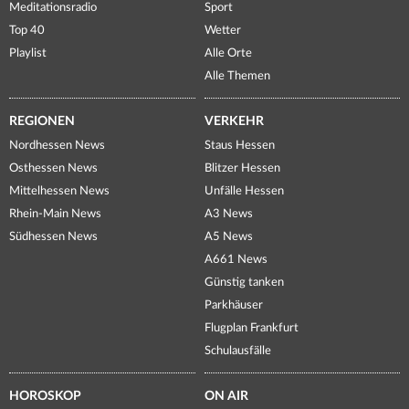
Meditationsradio
Sport
Top 40
Wetter
Playlist
Alle Orte
Alle Themen
REGIONEN
VERKEHR
Nordhessen News
Staus Hessen
Osthessen News
Blitzer Hessen
Mittelhessen News
Unfälle Hessen
Rhein-Main News
A3 News
Südhessen News
A5 News
A661 News
Günstig tanken
Parkhäuser
Flugplan Frankfurt
Schulausfälle
HOROSKOP
ON AIR