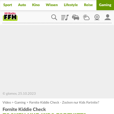
Sport
Auto
Kino
Wissen
Lifestyle
Reise
Gaming
Playlist
Staupilot
Wetter
Webcam
Mein
© glomex, 25.10.2023
Video
>
Gaming
>
Fornite Kiddie Check - Zocken nur Kids Fortnite?
Fornite Kiddie Check