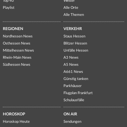
Top 40
Wetter
Playlist
Alle Orte
Alle Themen
REGIONEN
VERKEHR
Nordhessen News
Staus Hessen
Osthessen News
Blitzer Hessen
Mittelhessen News
Unfälle Hessen
Rhein-Main News
A3 News
Südhessen News
A5 News
A661 News
Günstig tanken
Parkhäuser
Flugplan Frankfurt
Schulausfälle
HOROSKOP
ON AIR
Horoskop Heute
Sendungen