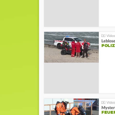
Leblos
POLIZ
Mysteri
FEUE