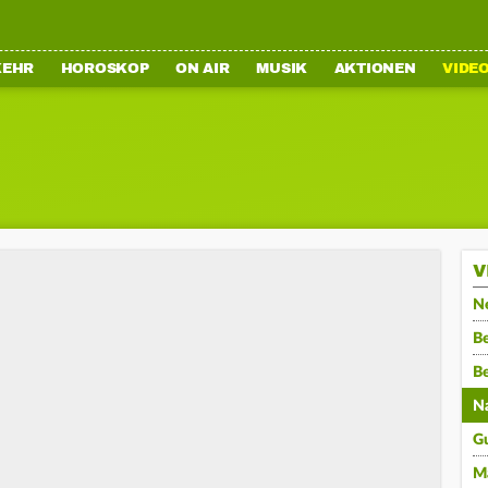
KEHR
HOROSKOP
ON AIR
MUSIK
AKTIONEN
VIDE
V
N
Be
B
N
G
M