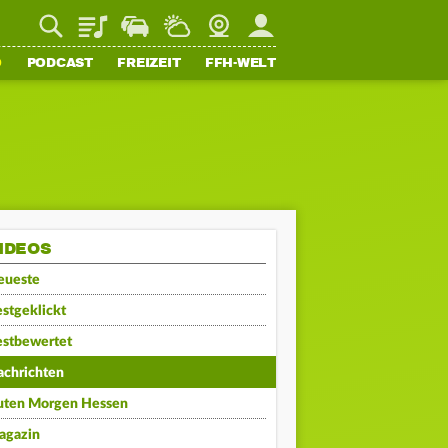
Playlist
Staupilot
Wetter
Webcam
Mein FFH
O
PODCAST
FREIZEIT
FFH-WELT
IDEOS
eueste
stgeklickt
estbewertet
achrichten
uten Morgen Hessen
agazin