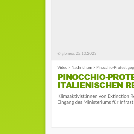
© glomex, 25.10.2023
Video
>
Nachrichten
>
Pinocchio-Protest geg
PINOCCHIO-PROT
ITALIENISCHEN 
Klimaaktivist:innen von Extinction Re
Eingang des Ministeriums für Infras