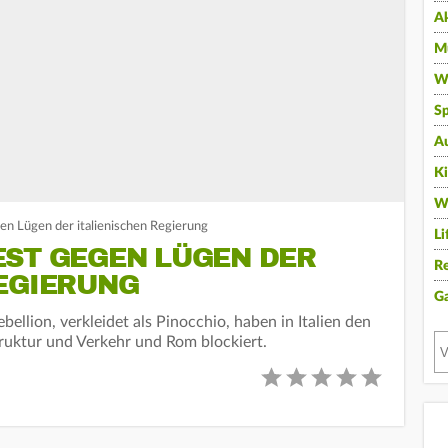
A
Mu
Wi
Sp
A
K
W
en Lügen der italienischen Regierung
Li
EST GEGEN LÜGEN DER
Re
REGIERUNG
G
bellion, verkleidet als Pinocchio, haben in Italien den
truktur und Verkehr und Rom blockiert.