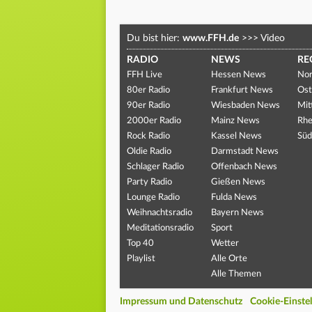
Du bist hier:
www.FFH.de
>>>
Video
RADIO
NEWS
RE
FFH Live
Hessen News
Nor
80er Radio
Frankfurt News
Ost
90er Radio
Wiesbaden News
Mit
2000er Radio
Mainz News
Rhe
Rock Radio
Kassel News
Süd
Oldie Radio
Darmstadt News
Schlager Radio
Offenbach News
Party Radio
Gießen News
Lounge Radio
Fulda News
Weihnachtsradio
Bayern News
Meditationsradio
Sport
Top 40
Wetter
Playlist
Alle Orte
Alle Themen
Impressum und Datenschutz
Cookie-Einste