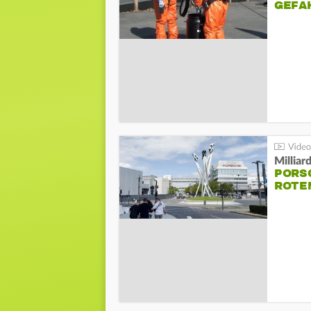
GEFA
Millia
PORSC
ROTE