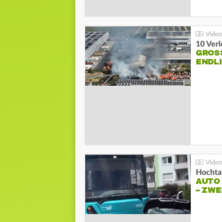
10 Ver
GROSS
NDLI
Hochta
AUTO
– ZW