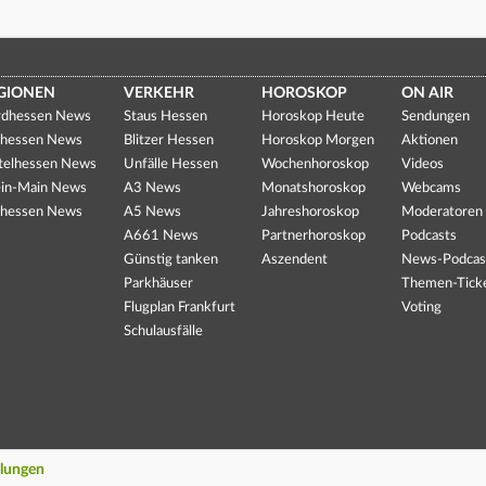
GIONEN
VERKEHR
HOROSKOP
ON AIR
dhessen News
Staus Hessen
Horoskop Heute
Sendungen
hessen News
Blitzer Hessen
Horoskop Morgen
Aktionen
telhessen News
Unfälle Hessen
Wochenhoroskop
Videos
in-Main News
A3 News
Monatshoroskop
Webcams
hessen News
A5 News
Jahreshoroskop
Moderatoren
A661 News
Partnerhoroskop
Podcasts
Günstig tanken
Aszendent
News-Podcas
Parkhäuser
Themen-Tick
Flugplan Frankfurt
Voting
Schulausfälle
llungen