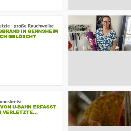
letzte - große Rauchwolke
BRAND IN GERNSHEIM E
CH GELÖSCHT
unuskreis:
 VON U-BAHN ERFASST
EI VERLETZTE…