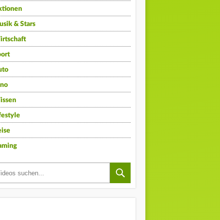
ktionen
sik & Stars
rtschaft
ort
uto
ino
issen
festyle
ise
aming