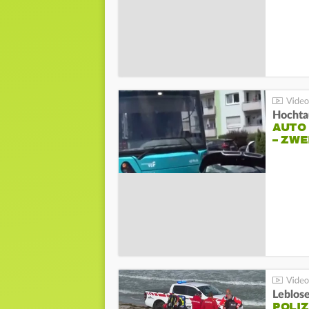
Hochta
AUTO
– ZW
Leblos
POLIZ