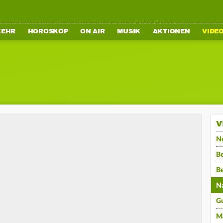
KEHR
HOROSKOP
ON AIR
MUSIK
AKTIONEN
VIDE
V
N
Be
B
N
G
M