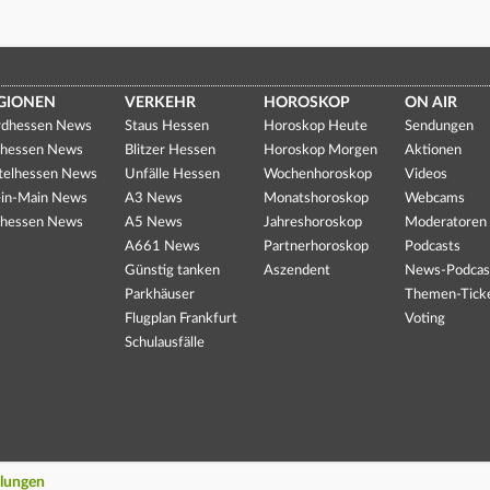
GIONEN
VERKEHR
HOROSKOP
ON AIR
dhessen News
Staus Hessen
Horoskop Heute
Sendungen
hessen News
Blitzer Hessen
Horoskop Morgen
Aktionen
telhessen News
Unfälle Hessen
Wochenhoroskop
Videos
in-Main News
A3 News
Monatshoroskop
Webcams
hessen News
A5 News
Jahreshoroskop
Moderatoren
A661 News
Partnerhoroskop
Podcasts
Günstig tanken
Aszendent
News-Podcas
Parkhäuser
Themen-Tick
Flugplan Frankfurt
Voting
Schulausfälle
llungen