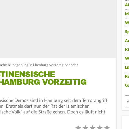
A
Mu
Wi
Sp
A
K
W
sische Kundgebung in Hamburg vorzeitig beendet
Li
STINENSISCHE
Re
HAMBURG VORZEITIG
G
sische Demos sind in Hamburg seit dem Terrorangriff
n. Erstmals darf nun der Rat der Islamischen
sche Volk" auf die Straße gehen. Doch es läuft nicht