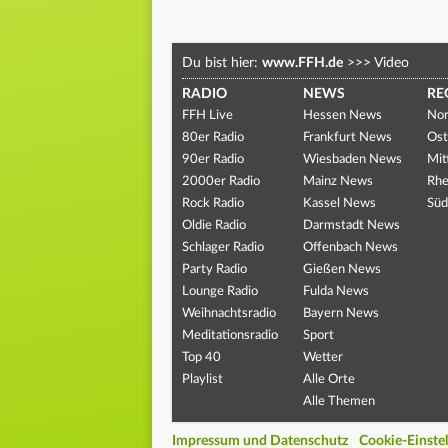
Du bist hier:
www.FFH.de
>>>
Video
RADIO
NEWS
RE
FFH Live
Hessen News
Nor
80er Radio
Frankfurt News
Ost
90er Radio
Wiesbaden News
Mit
2000er Radio
Mainz News
Rhe
Rock Radio
Kassel News
Süd
Oldie Radio
Darmstadt News
Schlager Radio
Offenbach News
Party Radio
Gießen News
Lounge Radio
Fulda News
Weihnachtsradio
Bayern News
Meditationsradio
Sport
Top 40
Wetter
Playlist
Alle Orte
Alle Themen
Impressum und Datenschutz
Cookie-Einste