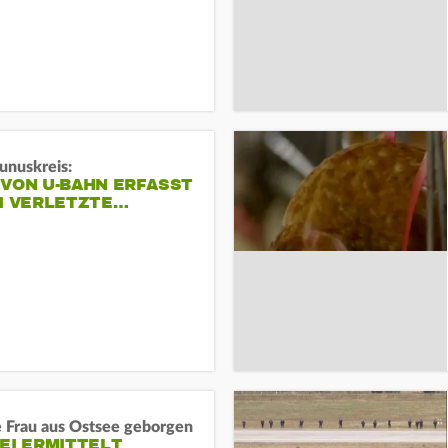
unuskreis:
 VON U-BAHN ERFASST
EI VERLETZTE…
e Frau aus Ostsee geborgen
EI ERMITTELT