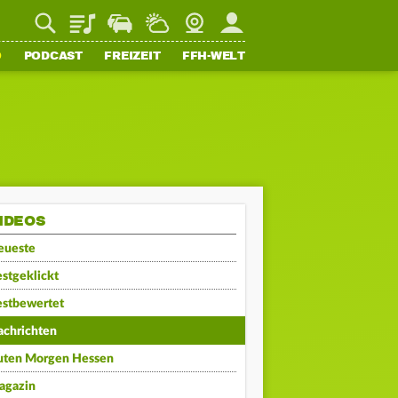
Playlist
Staupilot
Wetter
Webcam
Mein FFH
O
PODCAST
FREIZEIT
FFH-WELT
IDEOS
eueste
stgeklickt
estbewertet
achrichten
uten Morgen Hessen
agazin