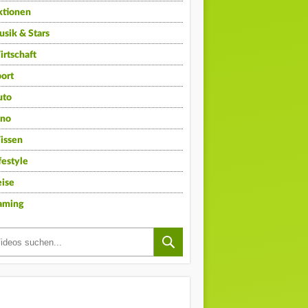
ktionen
sik & Stars
rtschaft
ort
uto
ino
issen
festyle
ise
aming