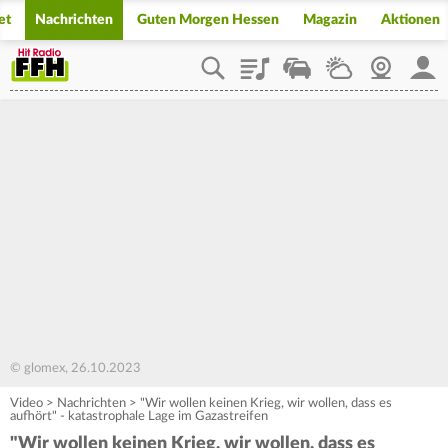
et
Nachrichten
Guten Morgen Hessen
Magazin
Aktionen
Playlist
Staupilot
Wetter
Webcam
Mein
© glomex, 26.10.2023
Video
>
Nachrichten
>
"Wir wollen keinen Krieg, wir wollen, dass es
aufhört" - katastrophale Lage im Gazastreifen
"Wir wollen keinen Krieg, wir wollen, dass es