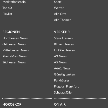
Meditationsradio
Sport
Top 40
Wetter
Playlist
Alle Orte
Alle Themen
REGIONEN
VERKEHR
Nordhessen News
Staus Hessen
Osthessen News
Blitzer Hessen
Mittelhessen News
Unfälle Hessen
Rhein-Main News
A3 News
Südhessen News
A5 News
A661 News
Günstig tanken
Parkhäuser
Flugplan Frankfurt
Schulausfälle
HOROSKOP
ON AIR