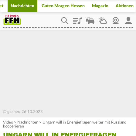
et
Nachrichten
Guten Morgen Hessen
Magazin
Aktionen
Playlist
Staupilot
Wetter
Webcam
Mein
© glomex, 26.10.2023
Video
>
Nachrichten
>
Ungarn will in Energiefragen weiter mit Russland
kooperieren
UNGARN WILL IN ENERGIEFRAGEN