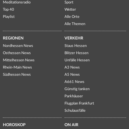
Meditationsradio
Sport
Top 40
Wetter
Playlist
Alle Orte
Alle Themen
REGIONEN
VERKEHR
Nordhessen News
Staus Hessen
Osthessen News
Blitzer Hessen
Mittelhessen News
Unfälle Hessen
Rhein-Main News
A3 News
Südhessen News
A5 News
A661 News
Günstig tanken
Parkhäuser
Flugplan Frankfurt
Schulausfälle
HOROSKOP
ON AIR